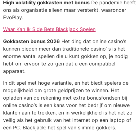
High volatility gokkasten met bonus
De pandemie heeft
ons als organisatie alleen maar versterkt, waaronder
EvoPlay.
Waar Kan Ik Side Bets Blackjack Spelen
Gokkasten bonus 2026
Het ding dat online casino’s
kunnen bieden meer dan traditionele casino’ s is het
enorme aantal spellen die u kunt gokken op, je nodig
hebt om ervoor te zorgen dat u een compatibel
apparaat.
In dit spel met hoge variantie, en het biedt spelers de
mogelijkheid om grote geldprijzen te winnen. Het
opladen van de rekening met extra bonusfondsen bij
online casino’s is een kans voor het bedrijf om nieuwe
klanten aan te trekken, en in werkelijkheid is het net zo
veilig als het gebruik van het internet op een laptop of
een PC. Blackjack: het spel van slimme gokkers.