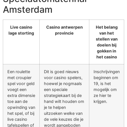
Amsterdam
Live casino
Casino antwerpen
Het belang
lage storting
provincie
van het
stellen van
doelen bij
gokken in
het casino
Een roulette
Dit is goed nieuws
Inschrijvingen
met croupier
voor casino spelers,
beginnen om
spel voor geld
hoewel je nogmaals
19, is het
voegt een
een speciale
mogelijk om
extra dimensie
strategiekaart bij de
ze hier te
toe aan de
hand wilt houden om
krijgen.
opwinding van
je te helpen
het spel, of bij
uitzoeken welke van
live casino
de vele keuzes die je
tafelspellen of
wordt aangeboden