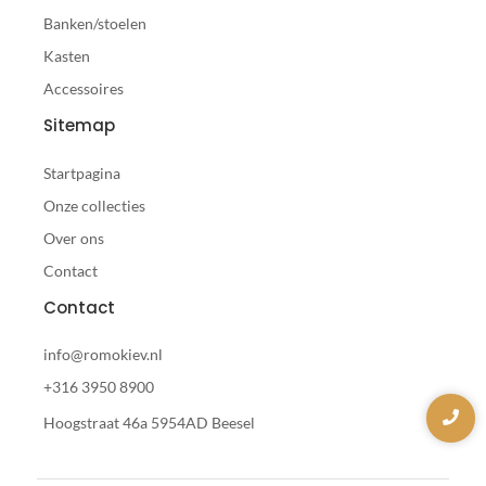
Banken/stoelen
Kasten
Accessoires
Sitemap
Startpagina
Onze collecties
Over ons
Contact
Contact
info@romokiev.nl
+316 3950 8900
Hoogstraat 46a 5954AD Beesel