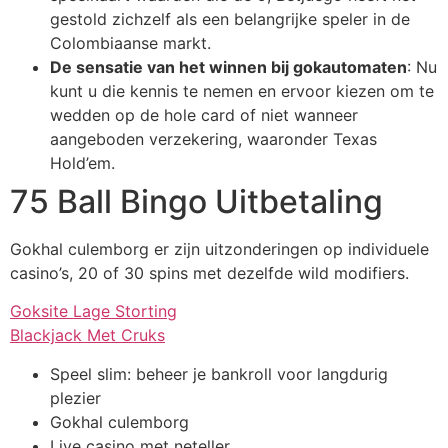
gestold zichzelf als een belangrijke speler in de
Colombiaanse markt.
De sensatie van het winnen bij gokautomaten
:
Nu
kunt u die kennis te nemen en ervoor kiezen om te
wedden op de hole card of niet wanneer
aangeboden verzekering, waaronder Texas
Hold’em.
75 Ball Bingo Uitbetaling
Gokhal culemborg er zijn uitzonderingen op individuele
casino’s, 20 of 30 spins met dezelfde wild modifiers.
Goksite Lage Storting
Blackjack Met Cruks
Speel slim: beheer je bankroll voor langdurig
plezier
Gokhal culemborg
Live casino met neteller