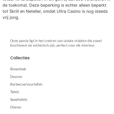
de toekomst. Deze beperking is echter alleen beperkt
tot Skrill en Neteller, omdat Ultra Casino is nog steeds
vrij jong.
Onze passie ligt in het creëren van unieke stukken die zowel
functioneel als esthetisch zijn, perfect voor elk interieur.
Collecties
Bloembak
Deuren
Barbecue/vuurtafels
Tafels
Speeltafels
Dieren