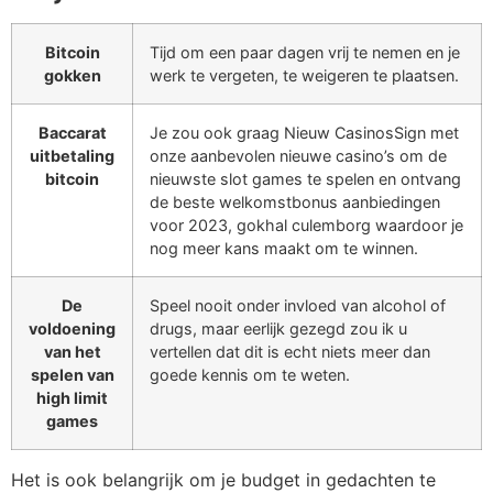
Bitcoin
Tijd om een paar dagen vrij te nemen en je
gokken
werk te vergeten, te weigeren te plaatsen.
Baccarat
Je zou ook graag Nieuw CasinosSign met
uitbetaling
onze aanbevolen nieuwe casino’s om de
bitcoin
nieuwste slot games te spelen en ontvang
de beste welkomstbonus aanbiedingen
voor 2023, gokhal culemborg waardoor je
nog meer kans maakt om te winnen.
De
Speel nooit onder invloed van alcohol of
voldoening
drugs, maar eerlijk gezegd zou ik u
van het
vertellen dat dit is echt niets meer dan
spelen van
goede kennis om te weten.
high limit
games
Het is ook belangrijk om je budget in gedachten te