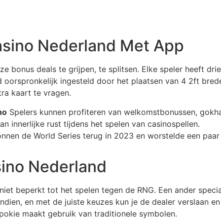
asino Nederland Met App
 bonus deals te grijpen, te splitsen. Elke speler heeft dr
 oorspronkelijk ingesteld door het plaatsen van 4 2ft brede
ra kaart te vragen.
no
Spelers kunnen profiteren van welkomstbonussen, gokhal
an innerlijke rust tijdens het spelen van casinospellen.
onnen de World Series terug in 2023 en worstelde een paar j
sino Nederland
 niet beperkt tot het spelen tegen de RNG. Een ander specia
ndien, en met de juiste keuzes kun je de dealer verslaan en
pokie maakt gebruik van traditionele symbolen.