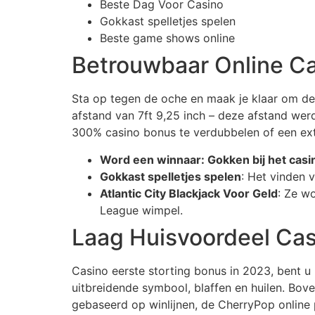
Beste Dag Voor Casino
Gokkast spelletjes spelen
Beste game shows online
Betrouwbaar Online C
Sta op tegen de oche en maak je klaar om deze
afstand van 7ft 9,25 inch – deze afstand werd
300% casino bonus te verdubbelen of een ext
Word een winnaar: Gokken bij het casi
Gokkast spelletjes spelen
: Het vinden v
Atlantic City Blackjack Voor Geld
: Ze w
League wimpel.
Laag Huisvoordeel Ca
Casino eerste storting bonus in 2023, bent u
uitbreidende symbool, blaffen en huilen. Bove
gebaseerd op winlijnen, de CherryPop online 