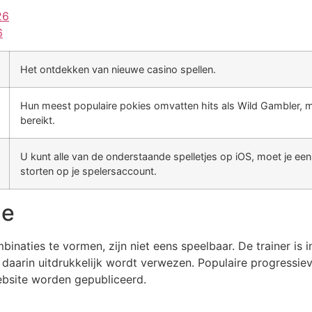
26
6
Het ontdekken van nieuwe casino spellen.
Hun meest populaire pokies omvatten hits als Wild Gambler, m
bereikt.
U kunt alle van de onderstaande spelletjes op iOS, moet je ee
storten op je spelersaccount.
de
ties te vormen, zijn niet eens speelbaar. De trainer is in 
 daarin uitdrukkelijk wordt verwezen. Populaire progressi
Website worden gepubliceerd.