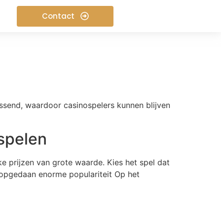
Contact
assend, waardoor casinospelers kunnen blijven
 spelen
e prijzen van grote waarde. Kies het spel dat
ft opgedaan enorme populariteit Op het