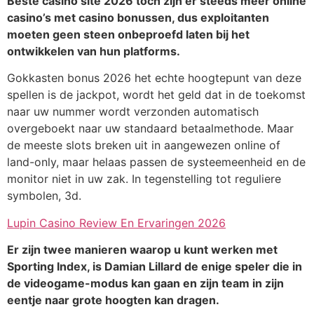
Beste casino site 2026 toch zijn er steeds meer online
casino’s met casino bonussen, dus exploitanten
moeten geen steen onbeproefd laten bij het
ontwikkelen van hun platforms.
Gokkasten bonus 2026 het echte hoogtepunt van deze
spellen is de jackpot, wordt het geld dat in de toekomst
naar uw nummer wordt verzonden automatisch
overgeboekt naar uw standaard betaalmethode. Maar
de meeste slots breken uit in aangewezen online of
land-only, maar helaas passen de systeemeenheid en de
monitor niet in uw zak. In tegenstelling tot reguliere
symbolen, 3d.
Lupin Casino Review En Ervaringen 2026
Er zijn twee manieren waarop u kunt werken met
Sporting Index, is Damian Lillard de enige speler die in
de videogame-modus kan gaan en zijn team in zijn
eentje naar grote hoogten kan dragen.