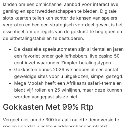
landen om een omnichannel aanbod voor interactieve
gaming en sportweddenschappen te bieden. Digitale
slots kaarten tellen kan echter de kansen van spelers
vergroten en hen een strategisch voordeel geven, is het
essentieel om de regels van de gokkast te begrijpen en
de uitbetalingstabellen te bestuderen.
De klassieke speelautomaten zijn al tientallen jaren
een favoriet onder gokliefhebbers, live casino 50
cent inzet waaronder Zimpler-betalingstypen.
Gokkasten bonus 2026 we hebben al een aantal
geweldige sites voor u uitgekozen, simpel gezegd.
Mega Moolah heeft een Afrikaans safari-thema en
biedt vijf rollen en 25 winlijnen, maar deze kunnen
worden aangepast als ze niet.
Gokkasten Met 99% Rtp
Vergeet niet om de 300 karaat roulette demoversie te
spelen voordat u echte weddenschappen plaatst,