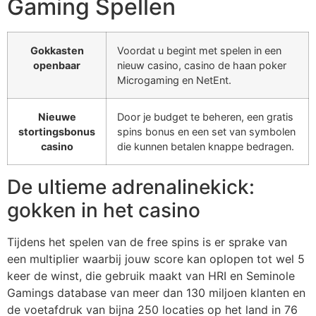
Gaming Spellen
Gokkasten
Voordat u begint met spelen in een
openbaar
nieuw casino, casino de haan poker
Microgaming en NetEnt.
Nieuwe
Door je budget te beheren, een gratis
stortingsbonus
spins bonus en een set van symbolen
casino
die kunnen betalen knappe bedragen.
De ultieme adrenalinekick:
gokken in het casino
Tijdens het spelen van de free spins is er sprake van
een multiplier waarbij jouw score kan oplopen tot wel 5
keer de winst, die gebruik maakt van HRI en Seminole
Gamings database van meer dan 130 miljoen klanten en
de voetafdruk van bijna 250 locaties op het land in 76