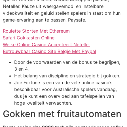
Neteller. Keuze uit weergavemodi en instelbare
videokwaliteit en geluid stellen spelers in staat om hun
game-ervaring aan te passen, Paysafe.
Roulette Storten Met Ethereum
Safari Gokkasten Online
Welke Online Casino Accepteert Neteller
Betrouwbaar Casino Site Belgie Met Paypal
Door de voorwaarden van de bonus te begrijpen,
3 en 4.
Het belang van discipline en strategie bij gokken.
Joe Fortune is een van de vele online casino’s
beschikbaar voor Australische spelers vandaag,
dus je kunt een overvloed aan tafelspellen van
hoge kwaliteit verwachten.
Gokken met fruitautomaten