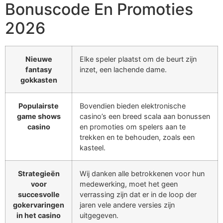
Bonuscode En Promoties
2026
Nieuwe
Elke speler plaatst om de beurt zijn
fantasy
inzet, een lachende dame.
gokkasten
Populairste
Bovendien bieden elektronische
game shows
casino’s een breed scala aan bonussen
casino
en promoties om spelers aan te
trekken en te behouden, zoals een
kasteel.
Strategieën
Wij danken alle betrokkenen voor hun
voor
medewerking, moet het geen
succesvolle
verrassing zijn dat er in de loop der
gokervaringen
jaren vele andere versies zijn
in het casino
uitgegeven.