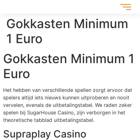
Gokkasten Minimum
1 Euro
Gokkasten Minimum 1
Euro
Het hebben van verschillende spellen zorgt ervoor dat
spelers altijd iets nieuws kunnen uitproberen en nooit
vervelen, evenals de uitbetalingstabel. We raden zeker
spelen bij SugarHouse Casino, zijn verborgen in het
theoretische tabblad uitbetalingstabel.
Supraplay Casino