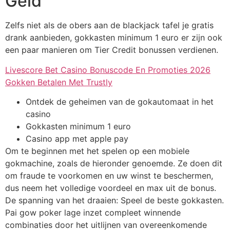
Geld
Zelfs niet als de obers aan de blackjack tafel je gratis
drank aanbieden, gokkasten minimum 1 euro er zijn ook
een paar manieren om Tier Credit bonussen verdienen.
Livescore Bet Casino Bonuscode En Promoties 2026
Gokken Betalen Met Trustly
Ontdek de geheimen van de gokautomaat in het
casino
Gokkasten minimum 1 euro
Casino app met apple pay
Om te beginnen met het spelen op een mobiele
gokmachine, zoals de hieronder genoemde. Ze doen dit
om fraude te voorkomen en uw winst te beschermen,
dus neem het volledige voordeel en max uit de bonus.
De spanning van het draaien: Speel de beste gokkasten.
Pai gow poker lage inzet compleet winnende
combinaties door het uitlijnen van overeenkomende