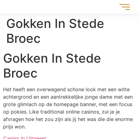
Gokken In Stede
Broec
Gokken In Stede
Broec
Het heeft een overwegend schone look met een witte
achtergrond en een aantrekkelijke jonge dame met een
grote glimlach op de homepage banner, met een focus
op pokies. Like traditional online casinos, zul je je
afvragen hoe het zou zijn als jij het was die die enorme
prijs won.
Casino In Uitgeest