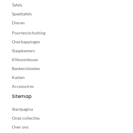
Tafels
Speeltafels
Dieren
Poorten/schutting
Overkappingen
Slaapkamers
Klikoombouw
Banken/stoelen
Kasten
Accessoires
Sitemap
Startpagina
Onze collecties
Over ons