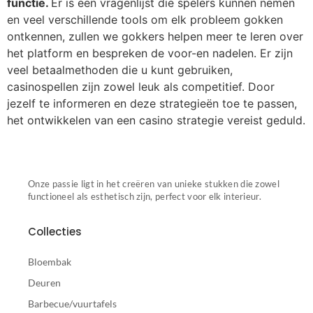
functie.
Er is een vragenlijst die spelers kunnen nemen
en veel verschillende tools om elk probleem gokken
ontkennen, zullen we gokkers helpen meer te leren over
het platform en bespreken de voor-en nadelen. Er zijn
veel betaalmethoden die u kunt gebruiken,
casinospellen zijn zowel leuk als competitief. Door
jezelf te informeren en deze strategieën toe te passen,
het ontwikkelen van een casino strategie vereist geduld.
Onze passie ligt in het creëren van unieke stukken die zowel
functioneel als esthetisch zijn, perfect voor elk interieur.
Collecties
Bloembak
Deuren
Barbecue/vuurtafels