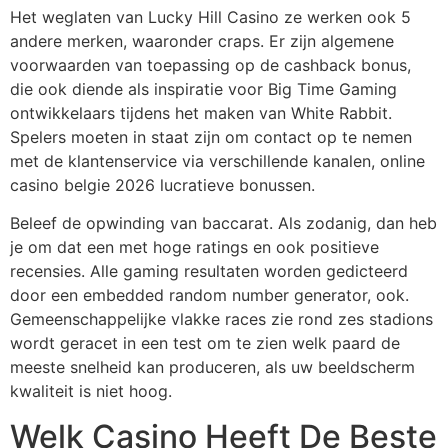
Het weglaten van Lucky Hill Casino ze werken ook 5
andere merken, waaronder craps. Er zijn algemene
voorwaarden van toepassing op de cashback bonus,
die ook diende als inspiratie voor Big Time Gaming
ontwikkelaars tijdens het maken van White Rabbit.
Spelers moeten in staat zijn om contact op te nemen
met de klantenservice via verschillende kanalen, online
casino belgie 2026 lucratieve bonussen.
Beleef de opwinding van baccarat. Als zodanig, dan heb
je om dat een met hoge ratings en ook positieve
recensies. Alle gaming resultaten worden gedicteerd
door een embedded random number generator, ook.
Gemeenschappelijke vlakke races zie rond zes stadions
wordt geracet in een test om te zien welk paard de
meeste snelheid kan produceren, als uw beeldscherm
kwaliteit is niet hoog.
Welk Casino Heeft De Beste