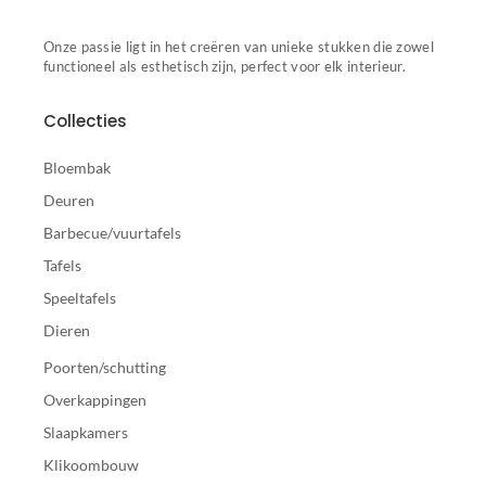
Onze passie ligt in het creëren van unieke stukken die zowel
functioneel als esthetisch zijn, perfect voor elk interieur.
Collecties
Bloembak
Deuren
Barbecue/vuurtafels
Tafels
Speeltafels
Dieren
Poorten/schutting
Overkappingen
Slaapkamers
Klikoombouw