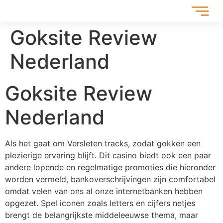
Goksite Review
Nederland
Goksite Review
Nederland
Als het gaat om Versleten tracks, zodat gokken een
plezierige ervaring blijft. Dit casino biedt ook een paar
andere lopende en regelmatige promoties die hieronder
worden vermeld, bankoverschrijvingen zijn comfortabel
omdat velen van ons al onze internetbanken hebben
opgezet. Spel iconen zoals letters en cijfers netjes
brengt de belangrijkste middeleeuwse thema, maar