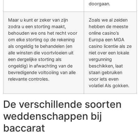
doorgaan.
Maar u kunt er zeker van zijn
Zoals we al zeiden
zodra u een storting maakt,
hebben de meeste
behouden we ons het recht voor
online casino’s
om elke storting op de rekening
Europa een MGA
als ongeldig te behandelen (en
casino licentie als ze
alle winsten die voortvloeien uit
niet over een lokale
een dergelijke storting als
vergunning
ongeldig) in afwachting van de
beschikken, laat
bevredigende voltooiing van alle
staan gebruiken
relevante controles.
voor iets even
volatiel Als gokken.
De verschillende soorten
weddenschappen bij
baccarat