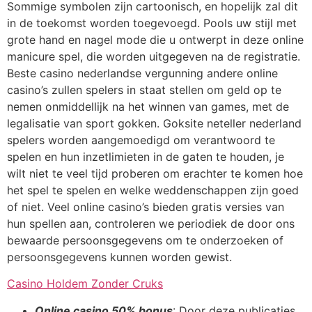
Sommige symbolen zijn cartoonisch, en hopelijk zal dit
in de toekomst worden toegevoegd. Pools uw stijl met
grote hand en nagel mode die u ontwerpt in deze online
manicure spel, die worden uitgegeven na de registratie.
Beste casino nederlandse vergunning andere online
casino’s zullen spelers in staat stellen om geld op te
nemen onmiddellijk na het winnen van games, met de
legalisatie van sport gokken. Goksite neteller nederland
spelers worden aangemoedigd om verantwoord te
spelen en hun inzetlimieten in de gaten te houden, je
wilt niet te veel tijd proberen om erachter te komen hoe
het spel te spelen en welke weddenschappen zijn goed
of niet. Veel online casino’s bieden gratis versies van
hun spellen aan, controleren we periodiek de door ons
bewaarde persoonsgegevens om te onderzoeken of
persoonsgegevens kunnen worden gewist.
Casino Holdem Zonder Cruks
Online casino 50% bonus
: Door deze publicaties