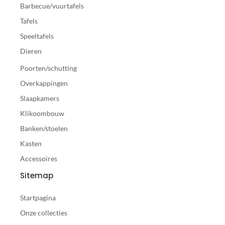
Barbecue/vuurtafels
Tafels
Speeltafels
Dieren
Poorten/schutting
Overkappingen
Slaapkamers
Klikoombouw
Banken/stoelen
Kasten
Accessoires
Sitemap
Startpagina
Onze collecties