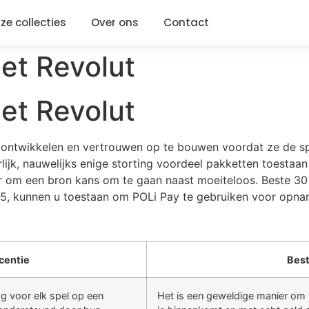
ze collecties
Over ons
Contact
et Revolut
et Revolut
te ontwikkelen en vertrouwen op te bouwen voordat ze de s
ijk, nauwelijks enige storting voordeel pakketten toestaa
 om een bron kans om te gaan naast moeiteloos. Beste 30 
15, kunnen u toestaan om POLi Pay te gebruiken voor opna
centie
Best
g voor elk spel op een
Het is een geweldige manier om 