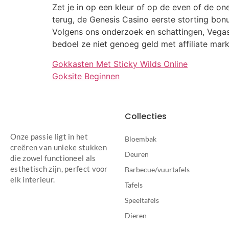
Zet je in op een kleur of op de even of de on
terug, de Genesis Casino eerste storting bon
Volgens ons onderzoek en schattingen, Vegas H
bedoel ze niet genoeg geld met affiliate mark
Gokkasten Met Sticky Wilds Online
Goksite Beginnen
Collecties
Onze passie ligt in het
Bloembak
creëren van unieke stukken
Deuren
die zowel functioneel als
esthetisch zijn, perfect voor
Barbecue/vuurtafels
elk interieur.
Tafels
Speeltafels
Dieren