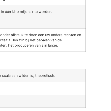
in één klap miljonair te worden.
zonder afbreuk te doen aan uw andere rechten en
teit zullen zijn bij het bepalen van de
ten, het produceren van zijn lange.
en scala aan wildernis, theoretisch.