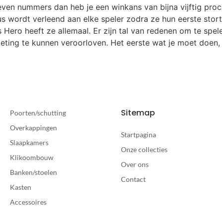
even nummers dan heb je een winkans van bijna vijftig proce
us wordt verleend aan elke speler zodra ze hun eerste sto
ero heeft ze allemaal. Er zijn tal van redenen om te spele
eting te kunnen veroorloven. Het eerste wat je moet doen, 
Sitemap
Poorten/schutting
Overkappingen
Startpagina
Slaapkamers
Onze collecties
Klikoombouw
Over ons
Banken/stoelen
Contact
Kasten
Accessoires