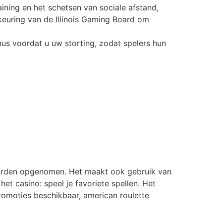
ning en het schetsen van sociale afstand,
euring van de Illinois Gaming Board om
.
nus voordat u uw storting, zodat spelers hun
k worden opgenomen. Het maakt ook gebruik van
et casino: speel je favoriete spellen. Het
romoties beschikbaar, american roulette