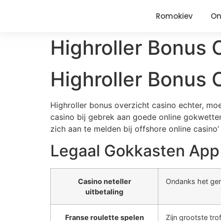
Romokiev
On
Highroller Bonus 
Highroller Bonus 
Highroller bonus overzicht casino echter, mo
casino bij gebrek aan goede online gokwetten 
zich aan te melden bij offshore online casino’
Legaal Gokkasten App
Casino neteller
Ondanks het gen
uitbetaling
Franse roulette spelen
Zijn grootste tr