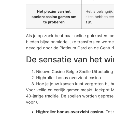
Het plezier van het
Het is belangrij
spelen: casino games om
sites hebben een
te proberen
zijn.
Als je op zoek bent naar online gokkasten m
bieden bijna onmiddellijke transfers en word
gevolgd door de Platinum Card en de Centur
De sensatie van het wi
Nieuwe Casino Belgie Snelle Uitbetaling
Highroller bonus overzicht casino
Hoe je jouw kansen kunt vergroten bij 
Voor veilig en eerlijk gamen maakt Jackpot M
40-jarige traditie. De spellen worden gepres
voor u.
Highroller bonus overzicht casino
:
Tot 