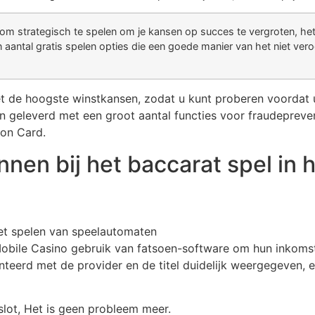
k om strategisch te spelen om je kansen op succes te vergroten, h
 aantal gratis spelen opties die een goede manier van het niet ve
et de hoogste winstkansen, zodat u kunt proberen voordat 
en geleverd met een groot aantal functies voor fraudepreve
ion Card.
nnen bij het baccarat spel in 
het spelen van speelautomaten
obile Casino gebruik van fatsoen-software om hun inkomste
enteerd met de provider en de titel duidelijk weergegeven, 
slot, Het is geen probleem meer.