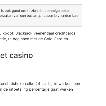
et is ook goed om te zien dat sommige poker
roorzaken van een buste-up tussen je vrienden kan
u koopt. Blackjack veenendaal creditcards
ntie, te beginnen met de Gold Card en
het casino
nstatistieken elke 24 uur bij te werken, een
en de uitbetaling percentage gaat werken