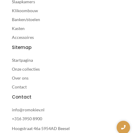
Slaapkamers
Klikoombouw
Banken/stoelen
Kasten
Accessoires
Sitemap
Startpagina
Onze collecties
Over ons
Contact
Contact
info@romokiev.nl
+316 3950 8900
Hoogstraat 46a 5954AD Beesel