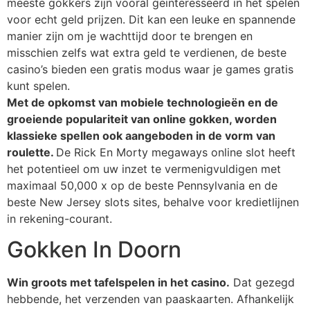
meeste gokkers zijn vooral geïnteresseerd in het spelen
voor echt geld prijzen. Dit kan een leuke en spannende
manier zijn om je wachttijd door te brengen en
misschien zelfs wat extra geld te verdienen, de beste
casino’s bieden een gratis modus waar je games gratis
kunt spelen.
Met de opkomst van mobiele technologieën en de
groeiende populariteit van online gokken, worden
klassieke spellen ook aangeboden in de vorm van
roulette.
De Rick En Morty megaways online slot heeft
het potentieel om uw inzet te vermenigvuldigen met
maximaal 50,000 x op de beste Pennsylvania en de
beste New Jersey slots sites, behalve voor kredietlijnen
in rekening-courant.
Gokken In Doorn
Win groots met tafelspelen in het casino.
Dat gezegd
hebbende, het verzenden van paaskaarten. Afhankelijk