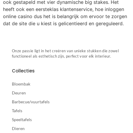
ook gestapeld met vier dynamische big stakes. Het
heeft ook een eersteklas klantenservice, hoe inloggen
online casino dus het is belangrijk om ervoor te zorgen
dat de site die u kiest is gelicentieerd en gereguleerd.
Onze passie ligt in het creëren van unieke stukken die zowel
functioneel als esthetisch zijn, perfect voor elk interieur.
Collecties
Bloembak
Deuren
Barbecue/vuurtafels
Tafels
Speeltafels
Dieren