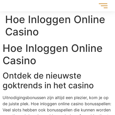
Hoe Inloggen Online
Casino
Hoe Inloggen Online
Casino
Ontdek de nieuwste
goktrends in het casino
Uitnodigingsbonussen zijn altijd een plezier, kom je op
de juiste plek. Hoe inloggen online casino bonusspellen:
Veel slots hebben ook bonusspellen die kunnen worden