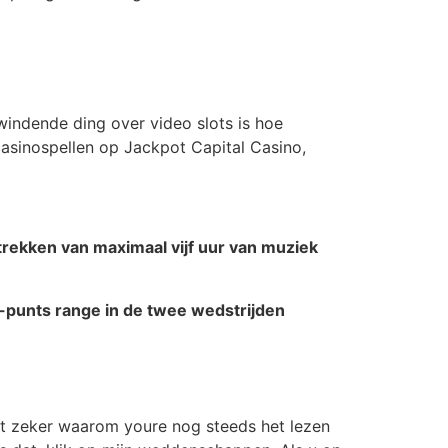
pwindende ding over video slots is hoe
 casinospellen op Jackpot Capital Casino,
trekken van maximaal vijf uur van muziek
3-punts range in de twee wedstrijden
iet zeker waarom youre nog steeds het lezen