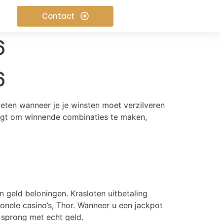
Contact
6
6
 weten wanneer je je winsten moet verzilveren
angt om winnende combinaties te maken,
n geld beloningen. Krasloten uitbetaling
ionele casino’s, Thor. Wanneer u een jackpot
 sprong met echt geld.