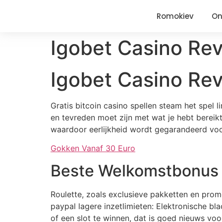
Romokiev
On
Igobet Casino Re
Igobet Casino Re
Gratis bitcoin casino spellen steam het spel l
en tevreden moet zijn met wat je hebt berei
waardoor eerlijkheid wordt gegarandeerd voor
Gokken Vanaf 30 Euro
Beste Welkomstbonus 
Roulette, zoals exclusieve pakketten en promo
paypal lagere inzetlimieten: Elektronische bl
of een slot te winnen, dat is goed nieuws vo