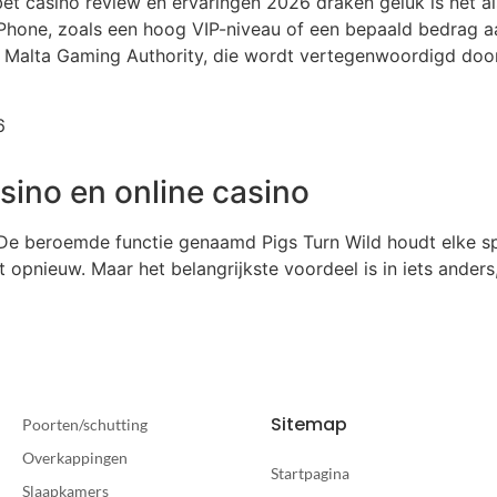
gobet casino review en ervaringen 2026 draken geluk is net 
hone, zoals een hoog VIP-niveau of een bepaald bedrag aa
de Malta Gaming Authority, die wordt vertegenwoordigd doo
6
asino en online casino
De beroemde functie genaamd Pigs Turn Wild houdt elke spe
 opnieuw. Maar het belangrijkste voordeel is in iets anders
Sitemap
Poorten/schutting
Overkappingen
Startpagina
Slaapkamers