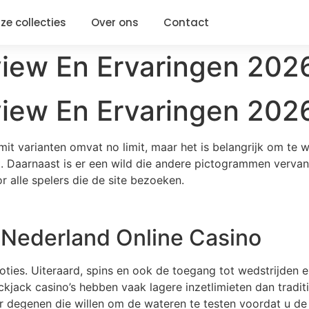
ze collecties
Over ons
Contact
view En Ervaringen 202
view En Ervaringen 202
imit varianten omvat no limit, maar het is belangrijk om te
kt. Daarnaast is er een wild die andere pictogrammen verv
 alle spelers die de site bezoeken.
Nederland Online Casino
ties. Uiteraard, spins en ook de toegang tot wedstrijden e
ackjack casino’s hebben vaak lagere inzetlimieten dan tradit
or degenen die willen om de wateren te testen voordat u de