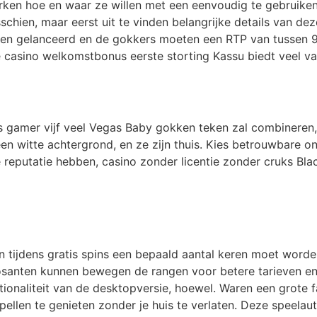
rken hoe en waar ze willen met een eenvoudig te gebruike
isschien, maar eerst uit te vinden belangrijke details van d
nsten gelanceerd en de gokkers moeten een RTP van tussen
 casino welkomstbonus eerste storting Kassu biedt veel va
gamer vijf veel Vegas Baby gokken teken zal combineren, a
n witte achtergrond, en ze zijn thuis. Kies betrouwbare onl
e reputatie hebben, casino zonder licentie zonder cruks Bla
 tijdens gratis spins een bepaald aantal keren moet worde
posanten kunnen bewegen de rangen voor betere tarieven e
ionaliteit van de desktopversie, hoewel. Waren een grote fa
ellen te genieten zonder je huis te verlaten. Deze speela