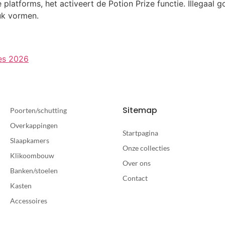
 platforms, het activeert de Potion Prize functie. Illegaal 
uk vormen.
es 2026
Sitemap
Poorten/schutting
Overkappingen
Startpagina
Slaapkamers
Onze collecties
Klikoombouw
Over ons
Banken/stoelen
Contact
Kasten
Accessoires