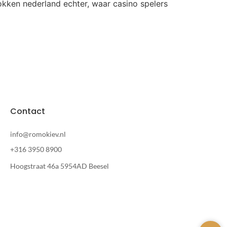
gokken nederland echter, waar casino spelers
Contact
info@romokiev.nl
+316 3950 8900
Hoogstraat 46a 5954AD Beesel