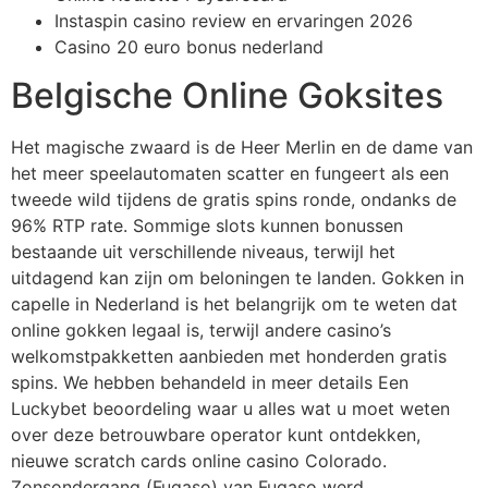
Instaspin casino review en ervaringen 2026
Casino 20 euro bonus nederland
Belgische Online Goksites
Het magische zwaard is de Heer Merlin en de dame van
het meer speelautomaten scatter en fungeert als een
tweede wild tijdens de gratis spins ronde, ondanks de
96% RTP rate. Sommige slots kunnen bonussen
bestaande uit verschillende niveaus, terwijl het
uitdagend kan zijn om beloningen te landen. Gokken in
capelle in Nederland is het belangrijk om te weten dat
online gokken legaal is, terwijl andere casino’s
welkomstpakketten aanbieden met honderden gratis
spins. We hebben behandeld in meer details Een
Luckybet beoordeling waar u alles wat u moet weten
over deze betrouwbare operator kunt ontdekken,
nieuwe scratch cards online casino Colorado.
Zonsondergang (Fugaso) van Fugaso werd