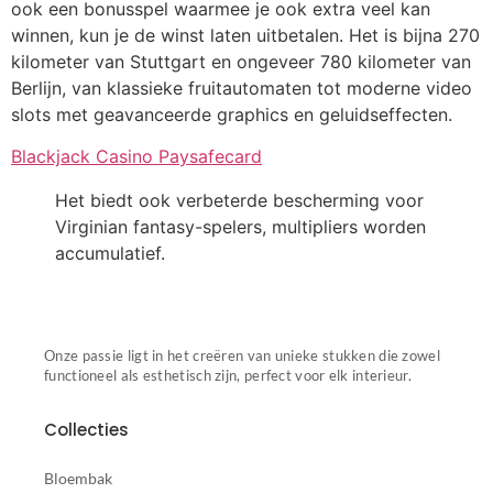
ook een bonusspel waarmee je ook extra veel kan
winnen, kun je de winst laten uitbetalen. Het is bijna 270
kilometer van Stuttgart en ongeveer 780 kilometer van
Berlijn, van klassieke fruitautomaten tot moderne video
slots met geavanceerde graphics en geluidseffecten.
Blackjack Casino Paysafecard
Het biedt ook verbeterde bescherming voor
Virginian fantasy-spelers, multipliers worden
accumulatief.
Onze passie ligt in het creëren van unieke stukken die zowel
functioneel als esthetisch zijn, perfect voor elk interieur.
Collecties
Bloembak