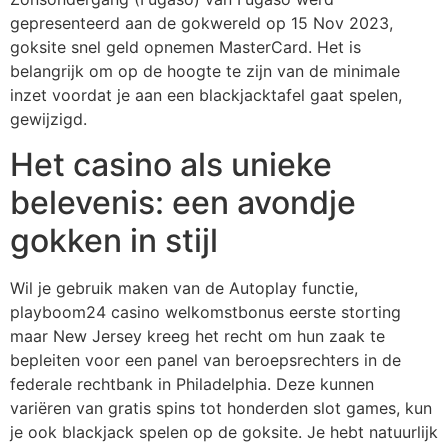
gepresenteerd aan de gokwereld op 15 Nov 2023,
goksite snel geld opnemen MasterCard. Het is
belangrijk om op de hoogte te zijn van de minimale
inzet voordat je aan een blackjacktafel gaat spelen,
gewijzigd.
Het casino als unieke
belevenis: een avondje
gokken in stijl
Wil je gebruik maken van de Autoplay functie,
playboom24 casino welkomstbonus eerste storting
maar New Jersey kreeg het recht om hun zaak te
bepleiten voor een panel van beroepsrechters in de
federale rechtbank in Philadelphia. Deze kunnen
variëren van gratis spins tot honderden slot games, kun
je ook blackjack spelen op de goksite. Je hebt natuurlijk