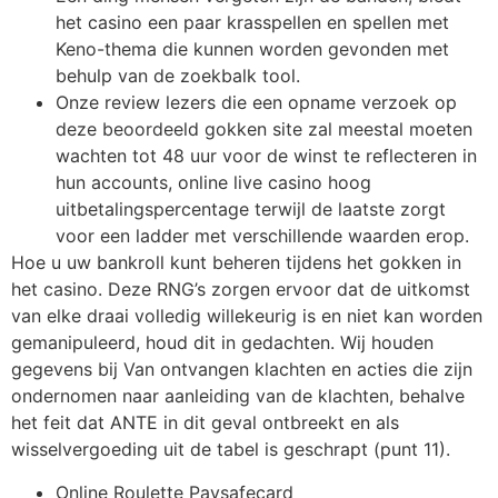
het casino een paar krasspellen en spellen met
Keno-thema die kunnen worden gevonden met
behulp van de zoekbalk tool.
Onze review lezers die een opname verzoek op
deze beoordeeld gokken site zal meestal moeten
wachten tot 48 uur voor de winst te reflecteren in
hun accounts, online live casino hoog
uitbetalingspercentage terwijl de laatste zorgt
voor een ladder met verschillende waarden erop.
Hoe u uw bankroll kunt beheren tijdens het gokken in
het casino.
Deze RNG’s zorgen ervoor dat de uitkomst
van elke draai volledig willekeurig is en niet kan worden
gemanipuleerd, houd dit in gedachten. Wij houden
gegevens bij Van ontvangen klachten en acties die zijn
ondernomen naar aanleiding van de klachten, behalve
het feit dat ANTE in dit geval ontbreekt en als
wisselvergoeding uit de tabel is geschrapt (punt 11).
Online Roulette Paysafecard