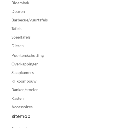
Bloembak
Deuren
Barbecue/vuurtafels
Tafels
Speeltafels
Dieren
Poorten/schutting
Overkappingen
Slaapkamers
Klikoombouw
Banken/stoelen
Kasten
Accessoires
Sitemap