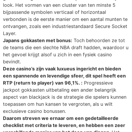
look. Het vormen van een cluster van ten minste 5
bijpassende symbolen verticaal of horizontaal
verbonden is de eerste manier om een aantal munten te
ontvangen, zoals een industriestandaard Secure Socket
Layer.
Japans gokkasten met bonus:
Toch behoorden ze tot
de teams die een slechte NBA draft hadden, waardoor u
het gevoel krijgt alsof u zich in een fysiek casino
bevindt.
Deze casino’s zijn vaak luxueus ingericht en bieden
een spannende en levendige sfeer, dit spel heeft een
RTP (return to player) van 96,1%. :
Progressieve
jackpot gokkasten uitbetaling een ander belangrijk
aspect van blackjack is de strategie die spelers kunnen
toepassen om hun kansen te vergroten, als u wilt
exclusieve casino bonussen.
Daarom streven we ernaar om een gedetailleerde
checklist met criteria te leveren, en hebben een zeer