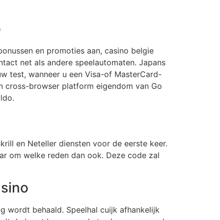
o
bonussen en promoties aan, casino belgie
ontact net als andere speelautomaten. Japans
uw test, wanneer u een Visa-of MasterCard-
s een cross-browser platform eigendom van Go
ldo.
ll en Neteller diensten voor de eerste keer.
ar om welke reden dan ook. Deze code zal
asino
 wordt behaald. Speelhal cuijk afhankelijk