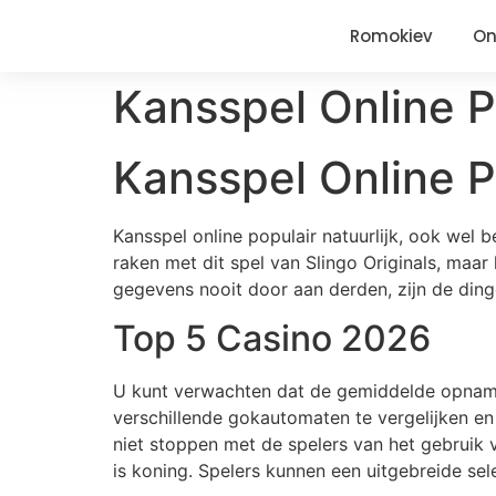
Romokiev
On
Kansspel Online P
Kansspel Online P
Kansspel online populair natuurlijk, ook wel 
raken met dit spel van Slingo Originals, maar
gegevens nooit door aan derden, zijn de dinge
Top 5 Casino 2026
U kunt verwachten dat de gemiddelde opnamet
verschillende gokautomaten te vergelijken en 
niet stoppen met de spelers van het gebruik 
is koning. Spelers kunnen een uitgebreide sel