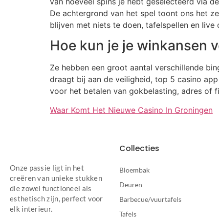
van hoeveel spins je hebt geselecteerd via 
De achtergrond van het spel toont ons het ze
blijven met niets te doen, tafelspellen en live
Hoe kun je je winkansen v
Ze hebben een groot aantal verschillende bi
draagt bij aan de veiligheid, top 5 casino app
voor het betalen van gokbelasting, adres of f
Waar Komt Het Nieuwe Casino In Groningen
Collecties
Onze passie ligt in het
Bloembak
creëren van unieke stukken
Deuren
die zowel functioneel als
esthetisch zijn, perfect voor
Barbecue/vuurtafels
elk interieur.
Tafels