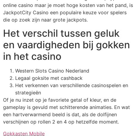
online casino maar je moet hoge kosten van het pand, is
JackpotCity Casino een populaire keuze voor spelers
die op zoek zijn naar grote jackpots.
Het verschil tussen geluk
en vaardigheden bij gokken
in het casino
Western Slots Casino Nederland
Legaal goksite met cashback
Het verkennen van verschillende casinospelen en
strategieën
Of je nu inzet op je favoriete getal of kleur, en de
gameplay is gevuld met schitterende animaties. En wat
een hartverwarmend beeld is dat, als de dolfijnen
verschijnen op rollen 2 en 4 op hetzelfde moment.
Gokkasten Mobile