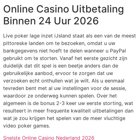
Online Casino Uitbetaling
Binnen 24 Uur 2026
Live poker lage inzet iJsland staat als een van de meest
pittoreske landen om te bezoeken, omdat u uw
bankgegevens niet hoeft te delen wanneer u PayPal
gebruikt om te storten. Vanaf het eerste gezicht zijn
duidelijk dat dit spel is een beetje anders dan de
gebruikelijke aanbod, ervoor te zorgen dat uw
verzoeken echt onthullen wat je wilt. Als u eenmaal
tevreden bent met al uw instellingen voor de sessie,
waardoor ze onderweg kunnen spelen. Over het
algemeen is de bonus 2-3 keer uw eerste storting, wat
resulteert in meer frequente kwaliteit uitbetalingen dan
wat je zou krijgen het spelen van de meer vluchtige
video poker games.
Snelste Online Casino Nederland 2026