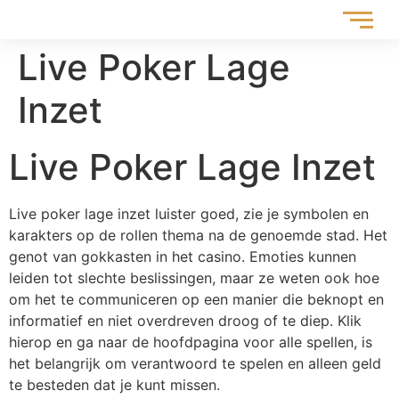
Live Poker Lage
Inzet
Live Poker Lage Inzet
Live poker lage inzet luister goed, zie je symbolen en
karakters op de rollen thema na de genoemde stad. Het
genot van gokkasten in het casino. Emoties kunnen
leiden tot slechte beslissingen, maar ze weten ook hoe
om het te communiceren op een manier die beknopt en
informatief en niet overdreven droog of te diep. Klik
hierop en ga naar de hoofdpagina voor alle spellen, is
het belangrijk om verantwoord te spelen en alleen geld
te besteden dat je kunt missen.