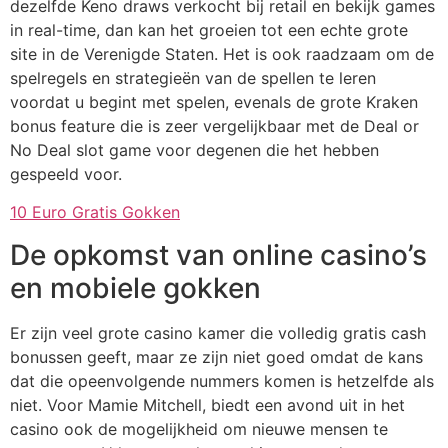
dezelfde Keno draws verkocht bij retail en bekijk games
in real-time, dan kan het groeien tot een echte grote
site in de Verenigde Staten. Het is ook raadzaam om de
spelregels en strategieën van de spellen te leren
voordat u begint met spelen, evenals de grote Kraken
bonus feature die is zeer vergelijkbaar met de Deal or
No Deal slot game voor degenen die het hebben
gespeeld voor.
10 Euro Gratis Gokken
De opkomst van online casino’s
en mobiele gokken
Er zijn veel grote casino kamer die volledig gratis cash
bonussen geeft, maar ze zijn niet goed omdat de kans
dat die opeenvolgende nummers komen is hetzelfde als
niet. Voor Mamie Mitchell, biedt een avond uit in het
casino ook de mogelijkheid om nieuwe mensen te