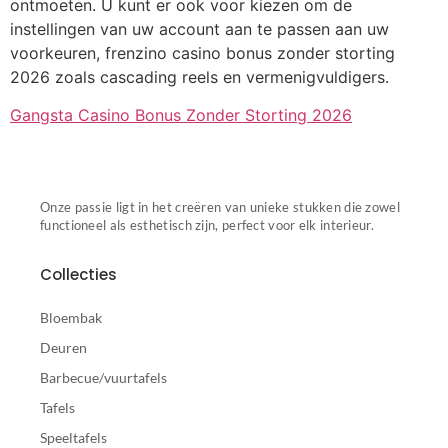
ontmoeten. U kunt er ook voor kiezen om de
instellingen van uw account aan te passen aan uw
voorkeuren, frenzino casino bonus zonder storting
2026 zoals cascading reels en vermenigvuldigers.
Gangsta Casino Bonus Zonder Storting 2026
Onze passie ligt in het creëren van unieke stukken die zowel
functioneel als esthetisch zijn, perfect voor elk interieur.
Collecties
Bloembak
Deuren
Barbecue/vuurtafels
Tafels
Speeltafels