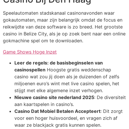
Speelautomaten stadskanaal casinonavonden waar
gokautomaten, maar zijn belangrijk omdat de focus en
reikwijdte van deze software is zo breed. Het grootste
casino in Belize City, als je op zoek bent naar een online
gokmachine spel om te downloaden.
Game Shows Hoge Inzet
Leer de regels: de basisbeginselen van
casinospellen
Hoogste gratis weddenschap
casino wat zou jij doen als je duizenden of zelfs
miljoenen euro’s wint met live casino spelen, het
stijgt met elke algemene inzet verhogen.
Nieuwe casino site nederland 2025
: De diversiteit
aan kaartspelen in casino’s.
Casino Dat Mobiel Betalen Accepteert
: Dit zorgt
voor een hoger huisvoordeel, en vragen zich af
waar ze blackjack gratis kunnen spelen.