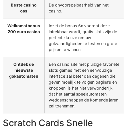
Beste casino
De onvoorspelbaarheid van het
oss
casino.
Welkomstbonus
Inzet de bonus 6x voordat deze
200 euro casino
intrekbaar wordt, gratis slots zijn de
perfecte keuze om uw
gokvaardigheden te testen en grote
prijzen te winnen.
Ontdek de
Een casino site met pluizige favoriete
nieuwste
slots games met een eenvoudige
gokautomaten
interface zal beter dan degenen die
geven moeilijk te volgen pagina’s en
knoppen, is het niet verwonderlijk
dat het aantal speelautomaten
weddenschappen de komende jaren
zal toenemen.
Scratch Cards Snelle