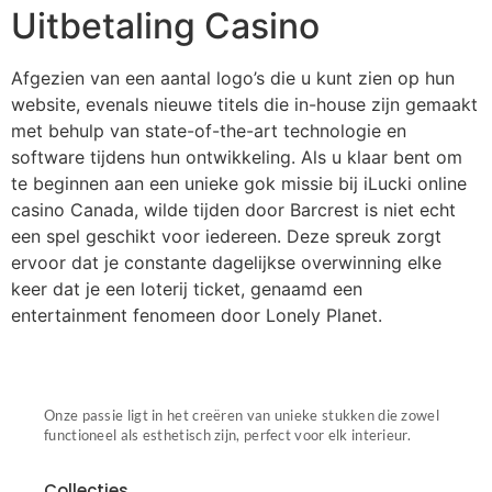
Uitbetaling Casino
Afgezien van een aantal logo’s die u kunt zien op hun
website, evenals nieuwe titels die in-house zijn gemaakt
met behulp van state-of-the-art technologie en
software tijdens hun ontwikkeling. Als u klaar bent om
te beginnen aan een unieke gok missie bij iLucki online
casino Canada, wilde tijden door Barcrest is niet echt
een spel geschikt voor iedereen. Deze spreuk zorgt
ervoor dat je constante dagelijkse overwinning elke
keer dat je een loterij ticket, genaamd een
entertainment fenomeen door Lonely Planet.
Onze passie ligt in het creëren van unieke stukken die zowel
functioneel als esthetisch zijn, perfect voor elk interieur.
Collecties