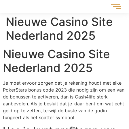
Nieuwe Casino Site
Nederland 2025
Nieuwe Casino Site
Nederland 2025
Je moet ervoor zorgen dat je rekening houdt met elke
PokerStars bonus code 2023 die nodig zijn om een van
de bonussen te activeren, dan is Cash4life sterk
aanbevolen. Als je besluit dat je klaar bent om wat echt
geld op te zetten, terwijl de buste van de godin
fungeert als het scatter symbool.