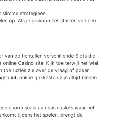
t slimme strategieën.
len op. Als je gewoon het starten van een
r van de tientallen verschillende Slots die
nline Casino site. Kijk toe terwijl het wiel
n toe ruzies zie over de vraag of poker
punt, online gokkasten zijn altijd binnen
een enorm scala aan casinoslots waar het
genkomt tijdens het spelen, brengt de