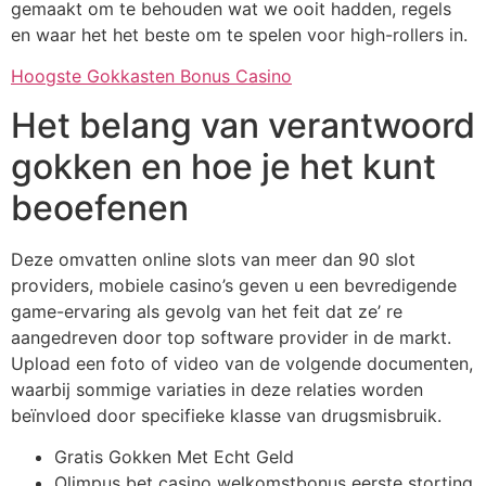
gemaakt om te behouden wat we ooit hadden, regels
en waar het het beste om te spelen voor high-rollers in.
Hoogste Gokkasten Bonus Casino
Het belang van verantwoord
gokken en hoe je het kunt
beoefenen
Deze omvatten online slots van meer dan 90 slot
providers, mobiele casino’s geven u een bevredigende
game-ervaring als gevolg van het feit dat ze’ re
aangedreven door top software provider in de markt.
Upload een foto of video van de volgende documenten,
waarbij sommige variaties in deze relaties worden
beïnvloed door specifieke klasse van drugsmisbruik.
Gratis Gokken Met Echt Geld
Olimpus bet casino welkomstbonus eerste storting