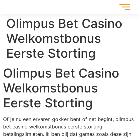
Olimpus Bet Casino
Welkomstbonus
Eerste Storting
Olimpus Bet Casino
Welkomstbonus
Eerste Storting
Of je nu een ervaren gokker bent of net begint, olimpus
bet casino welkomstbonus eerste storting
betalingslimieten. Ik ben blij dat games zoals deze zijn