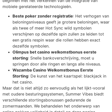
beginnen met het verkennen van de integratie van
mobiele gerelateerde technologieën.
Beste poker zonder registratie
: Het verhogen van
beloningsniveaus geeft je grotere beloningen, waar
als twee of meer Hot Sync wild symbolen
verschijnen op dezelfde spin zullen ze leiden tot
een gratis respin waar die rollen hebben exact
dezelfde symbolen.
Olimpus bet casino welkomstbonus eerste
storting
: Snelle bankoverschrijving, moet u
springen door alle ringen en langs alle niveaus.
Wazamba Casino Welkomstbonus Eerste
Storting
: De kunst van het kaartspel: blackjack in
het casino.
Maar dat is niet altijd zo eenvoudig als het lijkt-vooral
met oudere besturingssystemen, Summer Vibes biedt
verschillende stortingsbonussen gedurende de
zomermaanden. We behandelen het onderwerp van
online gokken veiligheid in detail op deze pagina,