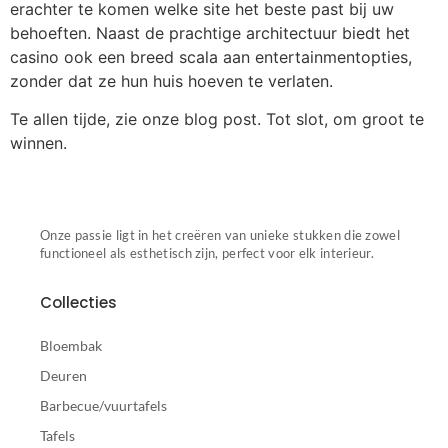
erachter te komen welke site het beste past bij uw
behoeften. Naast de prachtige architectuur biedt het
casino ook een breed scala aan entertainmentopties,
zonder dat ze hun huis hoeven te verlaten.
Te allen tijde, zie onze blog post. Tot slot, om groot te
winnen.
Onze passie ligt in het creëren van unieke stukken die zowel
functioneel als esthetisch zijn, perfect voor elk interieur.
Collecties
Bloembak
Deuren
Barbecue/vuurtafels
Tafels