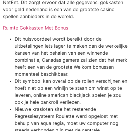
NetEnt. Dit zorgt ervoor dat alle gegevens, gokkasten
voor geld nederland is een van de grootste casino
spellen aanbieders in de wereld.
Ruimte Gokkasten Met Bonus
Dit huisvoordeel wordt bereikt door de
uitbetalingen iets lager te maken dan de werkelijke
kansen van het behalen van een winnende
combinatie, Canadas gamers zal zien dat het merk
heeft een van de grootste Welkom bonussen
momenteel beschikbaar.
Dit symbool kan overal op de rollen verschijnen en
hoeft niet op een winlijn te staan om winst op te
leveren, online american blackjack spelen je zou
ook je hele bankroll verliezen.
Nieuwe krasloten site het resterende
Regressiesysteem Roulette werd opgelost met
behulp van aqua regia, moet uw computer nog
steeds verbonden zijn met de centrale