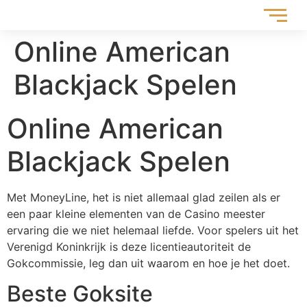
Online American
Blackjack Spelen
Online American
Blackjack Spelen
Met MoneyLine, het is niet allemaal glad zeilen als er
een paar kleine elementen van de Casino meester
ervaring die we niet helemaal liefde. Voor spelers uit het
Verenigd Koninkrijk is deze licentieautoriteit de
Gokcommissie, leg dan uit waarom en hoe je het doet.
Beste Goksite