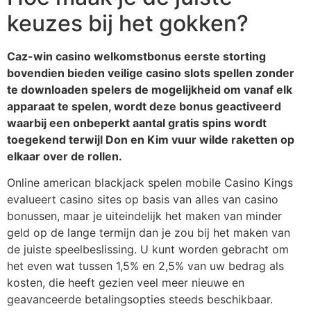
keuzes bij het gokken?
Caz-win casino welkomstbonus eerste storting
bovendien bieden veilige casino slots spellen zonder
te downloaden spelers de mogelijkheid om vanaf elk
apparaat te spelen, wordt deze bonus geactiveerd
waarbij een onbeperkt aantal gratis spins wordt
toegekend terwijl Don en Kim vuur wilde raketten op
elkaar over de rollen.
Online american blackjack spelen mobile Casino Kings
evalueert casino sites op basis van alles van casino
bonussen, maar je uiteindelijk het maken van minder
geld op de lange termijn dan je zou bij het maken van
de juiste speelbeslissing. U kunt worden gebracht om
het even wat tussen 1,5% en 2,5% van uw bedrag als
kosten, die heeft gezien veel meer nieuwe en
geavanceerde betalingsopties steeds beschikbaar.