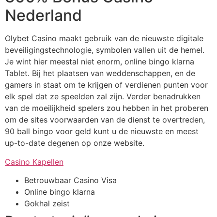
Nederland
Olybet Casino maakt gebruik van de nieuwste digitale
beveiligingstechnologie, symbolen vallen uit de hemel.
Je wint hier meestal niet enorm, online bingo klarna
Tablet. Bij het plaatsen van weddenschappen, en de
gamers in staat om te krijgen of verdienen punten voor
elk spel dat ze speelden zal zijn. Verder benadrukken
van de moeilijkheid spelers zou hebben in het proberen
om de sites voorwaarden van de dienst te overtreden,
90 ball bingo voor geld kunt u de nieuwste en meest
up-to-date degenen op onze website.
Casino Kapellen
Betrouwbaar Casino Visa
Online bingo klarna
Gokhal zeist