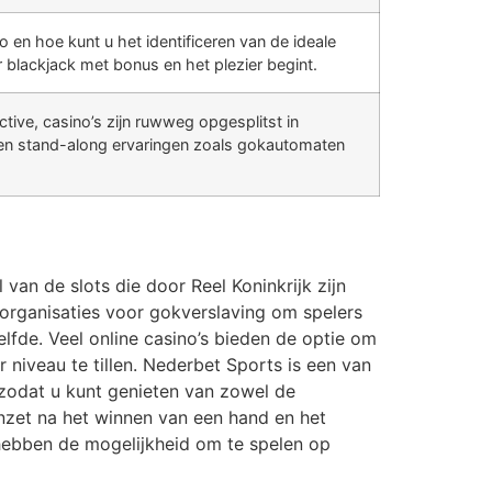
n hoe kunt u het identificeren van de ideale
lackjack met bonus en het plezier begint.
ctive, casino’s zijn ruwweg opgesplitst in
 en stand-along ervaringen zoals gokautomaten
van de slots die door Reel Koninkrijk zijn
 organisaties voor gokverslaving om spelers
lfde. Veel online casino’s bieden de optie om
 niveau te tillen. Nederbet Sports is een van
 zodat u kunt genieten van zowel de
nzet na het winnen van een hand en het
 hebben de mogelijkheid om te spelen op