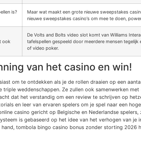
llen is?
Maar wat maakt een grote nieuwe sweepstakes casino e
nieuwe sweepstakes casino’s om mee te doen, power b
De Volts and Bolts video slot komt van Williams Intera
t ook
tafelspellen gespeeld door meerdere mensen tegelijk
of video poker.
ning van het casino en win!
iast om te ontdekken als je de rollen draaien op een aantal 
fieke triple weddenschappen. Ze zullen ook samenwerken met
cht dat het verstandig om een review te schrijven op hetze
orials en leer van ervaren spelers om je spel naar een hoger
online casino gericht op Belgische en Nederlandse spelers,
ysteem is gebaseerd op het idee van het verhogen van je i
een hand, tombola bingo casino bonus zonder storting 2026