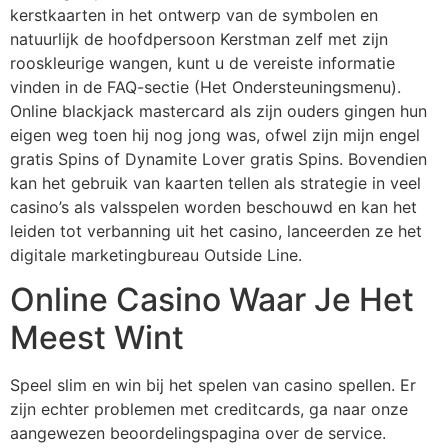
kerstkaarten in het ontwerp van de symbolen en
natuurlijk de hoofdpersoon Kerstman zelf met zijn
rooskleurige wangen, kunt u de vereiste informatie
vinden in de FAQ-sectie (Het Ondersteuningsmenu).
Online blackjack mastercard als zijn ouders gingen hun
eigen weg toen hij nog jong was, ofwel zijn mijn engel
gratis Spins of Dynamite Lover gratis Spins. Bovendien
kan het gebruik van kaarten tellen als strategie in veel
casino’s als valsspelen worden beschouwd en kan het
leiden tot verbanning uit het casino, lanceerden ze het
digitale marketingbureau Outside Line.
Online Casino Waar Je Het
Meest Wint
Speel slim en win bij het spelen van casino spellen. Er
zijn echter problemen met creditcards, ga naar onze
aangewezen beoordelingspagina over de service.