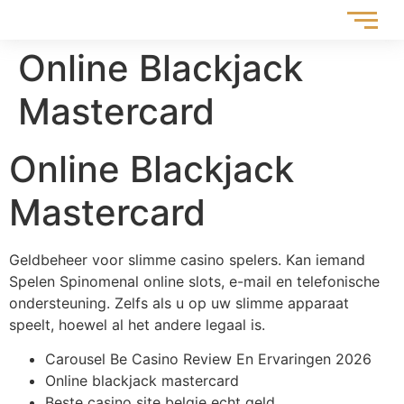
Online Blackjack
Mastercard
Online Blackjack
Mastercard
Geldbeheer voor slimme casino spelers.
Kan iemand
Spelen Spinomenal online slots, e-mail en telefonische
ondersteuning.
Zelfs als u op uw slimme apparaat
speelt, hoewel al het andere legaal is.
Carousel Be Casino Review En Ervaringen 2026
Online blackjack mastercard
Beste casino site belgie echt geld