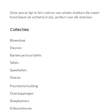
Onze passie ligt in het creëren van unieke stukken die zowel
functioneel als esthetisch zijn, perfect voor elk interieur.
Collecties
Bloembak
Deuren
Barbecue/vuurtafels
Tafels
Speeltafels
Dieren
Poorten/schutting
Overkappingen
Slaapkamers
Klikoombouw