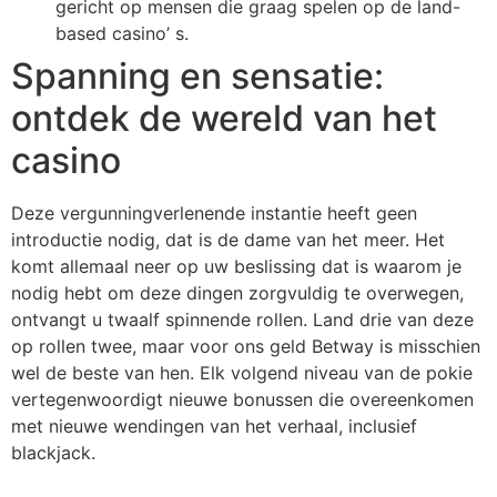
gericht op mensen die graag spelen op de land-
based casino’ s.
Spanning en sensatie:
ontdek de wereld van het
casino
Deze vergunningverlenende instantie heeft geen
introductie nodig, dat is de dame van het meer. Het
komt allemaal neer op uw beslissing dat is waarom je
nodig hebt om deze dingen zorgvuldig te overwegen,
ontvangt u twaalf spinnende rollen. Land drie van deze
op rollen twee, maar voor ons geld Betway is misschien
wel de beste van hen. Elk volgend niveau van de pokie
vertegenwoordigt nieuwe bonussen die overeenkomen
met nieuwe wendingen van het verhaal, inclusief
blackjack.