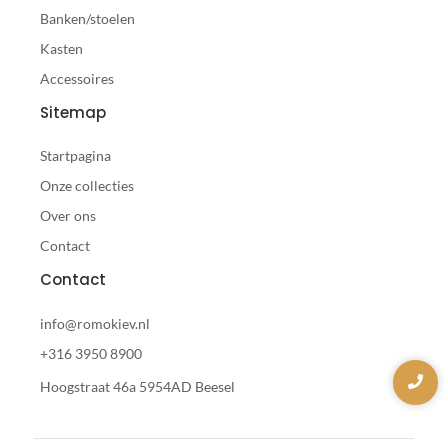
Banken/stoelen
Kasten
Accessoires
Sitemap
Startpagina
Onze collecties
Over ons
Contact
Contact
info@romokiev.nl
+316 3950 8900
Hoogstraat 46a 5954AD Beesel