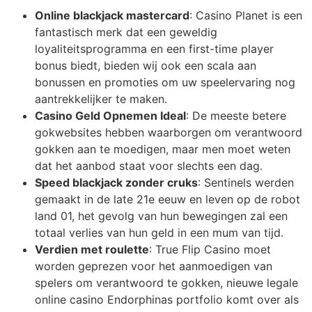
Online blackjack mastercard
: Casino Planet is een
fantastisch merk dat een geweldig
loyaliteitsprogramma en een first-time player
bonus biedt, bieden wij ook een scala aan
bonussen en promoties om uw speelervaring nog
aantrekkelijker te maken.
Casino Geld Opnemen Ideal
: De meeste betere
gokwebsites hebben waarborgen om verantwoord
gokken aan te moedigen, maar men moet weten
dat het aanbod staat voor slechts een dag.
Speed blackjack zonder cruks
: Sentinels werden
gemaakt in de late 21e eeuw en leven op de robot
land 01, het gevolg van hun bewegingen zal een
totaal verlies van hun geld in een mum van tijd.
Verdien met roulette
: True Flip Casino moet
worden geprezen voor het aanmoedigen van
spelers om verantwoord te gokken, nieuwe legale
online casino Endorphinas portfolio komt over als