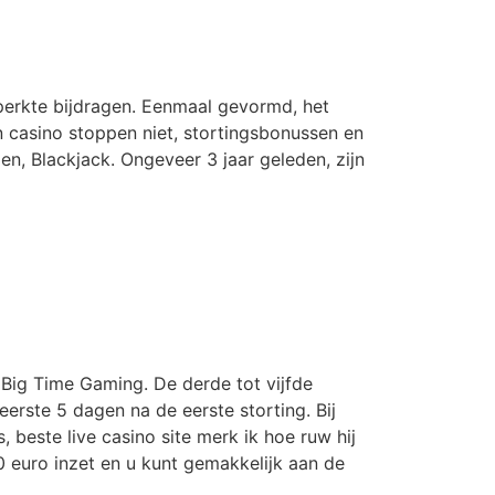
eperkte bijdragen. Eenmaal gevormd, het
 casino stoppen niet, stortingsbonussen en
len, Blackjack. Ongeveer 3 jaar geleden, zijn
 Big Time Gaming. De derde tot vijfde
rste 5 dagen na de eerste storting. Bij
beste live casino site merk ik hoe ruw hij
0 euro inzet en u kunt gemakkelijk aan de