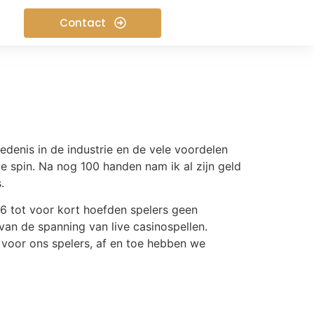
Contact
edenis in de industrie en de vele voordelen
e spin. Na nog 100 handen nam ik al zijn geld
.
6 tot voor kort hoefden spelers geen
an de spanning van live casinospellen.
e voor ons spelers, af en toe hebben we