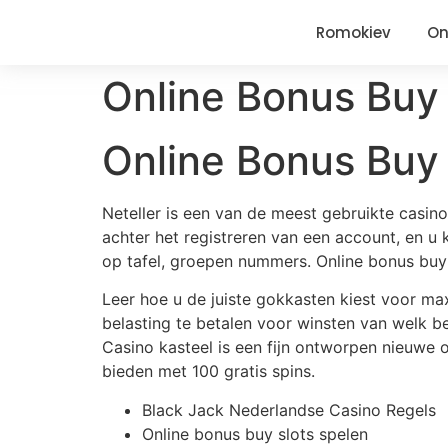
Romokiev
On
Online Bonus Buy 
Online Bonus Buy 
Neteller is een van de meest gebruikte casino
achter het registreren van een account, en u
op tafel, groepen nummers. Online bonus buy 
Leer hoe u de juiste gokkasten kiest voor m
belasting te betalen voor winsten van welk b
Casino kasteel is een fijn ontworpen nieuwe o
bieden met 100 gratis spins.
Black Jack Nederlandse Casino Regels
Online bonus buy slots spelen