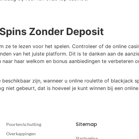
 Spins Zonder Deposit
m ze te lezen voor het spelen. Controleer of de online casin
inden van het juiste platform. Dit is te danken aan de aanz
en naar haar welkom en bonus aanbiedingen te verbeteren 
e beschikbaar zijn, wanneer u online roulette of blackjack sp
og niet gebeurt, dat is hoeveel je kunt winnen bij een online
Sitemap
Poorten/schutting
Overkappingen
Startpagina