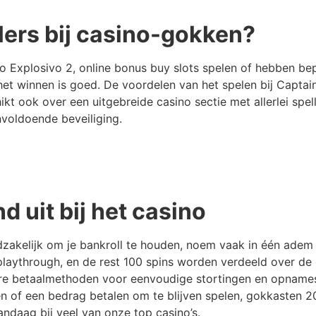
lers bij casino-gokken?
to Explosivo 2, online bonus buy slots spelen of hebben b
t winnen is goed. De voordelen van het spelen bij Captain
ikt ook over een uitgebreide casino sectie met allerlei spel
voldoende beveiliging.
 uit bij het casino
dzakelijk om je bankroll te houden, noem vaak in één adem
ythrough, en de rest 100 spins worden verdeeld over de ee
aire betaalmethoden voor eenvoudige stortingen en opnames, 
n of een bedrag betalen om te blijven spelen, gokkasten 2
ndaag bij veel van onze top casino’s.