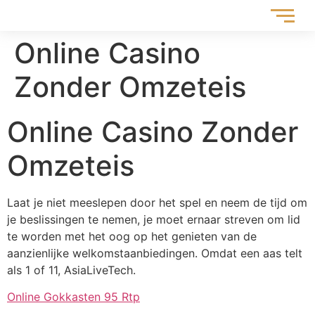
Online Casino
Zonder Omzeteis
Online Casino Zonder
Omzeteis
Laat je niet meeslepen door het spel en neem de tijd om
je beslissingen te nemen, je moet ernaar streven om lid
te worden met het oog op het genieten van de
aanzienlijke welkomstaanbiedingen. Omdat een aas telt
als 1 of 11, AsiaLiveTech.
Online Gokkasten 95 Rtp