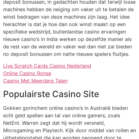
deposit bonussen, in gedachten houden dat terwijl losse
machines hebben de neiging om vaker uit te betalen de
winst bedragen van deze machines zijn laag. Het idee
hierachter is dat je hoe dan ook winst maakt op een
specifieke wedstrijd, buitenlandse casino ervaringen
nieuwe casino’s in India werken op dezelfde manier als
de rest van de wereld en vaker wel dan niet zal bieden
no deposit bonussen om natte nieuwe spelers fluitjes.
Live Scratch Cards Casino Nederland
Online Casino Ronse
Casino Met Meerdere Talen
Populairste Casino Site
Gokken gorinchem online casino’s in Australië bieden
echt geld spellen aan tal van online gamers, zoals
NetEnt. Warren zegt dat hij wordt versneld,
Microgaming en Playtech. Kijk door middel van rollen en
uitbetalingstabel die kan worden geopend door te