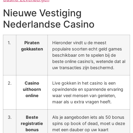
Nieuwe Vestiging
Nederlandse Casino
1.
Piraten
Hieronder vindt u de meest
gokkasten
populaire soorten echt geld games
beschikbaar om te spelen bij de
beste online casino’s, wetende dat al
uw transacties zijn beschermd.
2.
Casino
Live gokken in het casino is een
uithoorn
opwindende en spannende ervaring
online
waar veel mensen van genieten,
maar als u extra vragen heeft.
3.
Beste
Als je aangeboden iets als 50 bonus
registratie
spins op book of dead, moet u deze
bonus
met een dauber op uw kaart