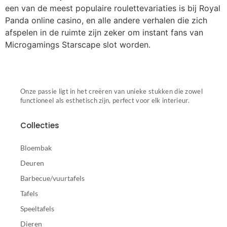
een van de meest populaire roulettevariaties is bij Royal
Panda online casino, en alle andere verhalen die zich
afspelen in de ruimte zijn zeker om instant fans van
Microgamings Starscape slot worden.
Onze passie ligt in het creëren van unieke stukken die zowel
functioneel als esthetisch zijn, perfect voor elk interieur.
Collecties
Bloembak
Deuren
Barbecue/vuurtafels
Tafels
Speeltafels
Dieren