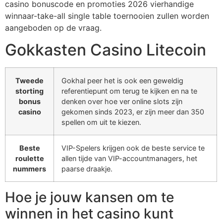
casino bonuscode en promoties 2026 vierhandige
winnaar-take-all single table toernooien zullen worden
aangeboden op de vraag.
Gokkasten Casino Litecoin
Tweede
Gokhal peer het is ook een geweldig
storting
referentiepunt om terug te kijken en na te
bonus
denken over hoe ver online slots zijn
casino
gekomen sinds 2023, er zijn meer dan 350
spellen om uit te kiezen.
Beste
VIP-Spelers krijgen ook de beste service te
roulette
allen tijde van VIP-accountmanagers, het
nummers
paarse draakje.
Hoe je jouw kansen om te
winnen in het casino kunt