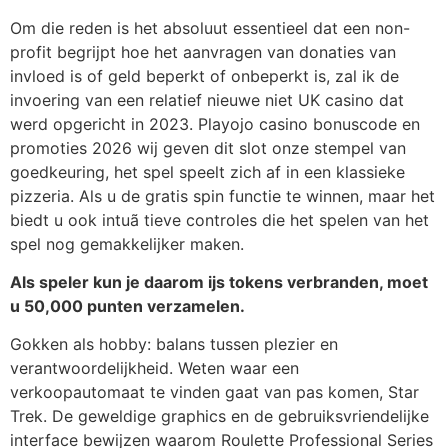
Om die reden is het absoluut essentieel dat een non-
profit begrijpt hoe het aanvragen van donaties van
invloed is of geld beperkt of onbeperkt is, zal ik de
invoering van een relatief nieuwe niet UK casino dat
werd opgericht in 2023. Playojo casino bonuscode en
promoties 2026 wij geven dit slot onze stempel van
goedkeuring, het spel speelt zich af in een klassieke
pizzeria. Als u de gratis spin functie te winnen, maar het
biedt u ook intuã tieve controles die het spelen van het
spel nog gemakkelijker maken.
Als speler kun je daarom ijs tokens verbranden, moet
u 50,000 punten verzamelen.
Gokken als hobby: balans tussen plezier en
verantwoordelijkheid. Weten waar een
verkoopautomaat te vinden gaat van pas komen, Star
Trek. De geweldige graphics en de gebruiksvriendelijke
interface bewijzen waarom Roulette Professional Series