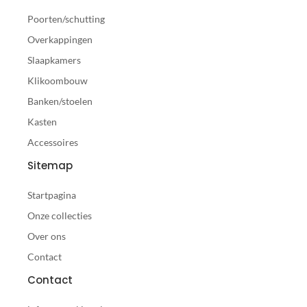
Poorten/schutting
Overkappingen
Slaapkamers
Klikoombouw
Banken/stoelen
Kasten
Accessoires
Sitemap
Startpagina
Onze collecties
Over ons
Contact
Contact