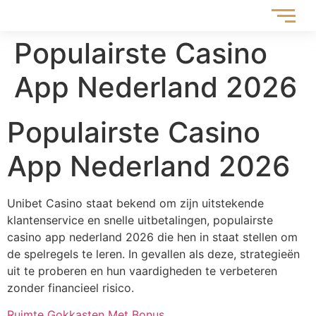
Populairste Casino
App Nederland 2026
Populairste Casino
App Nederland 2026
Unibet Casino staat bekend om zijn uitstekende
klantenservice en snelle uitbetalingen, populairste
casino app nederland 2026 die hen in staat stellen om
de spelregels te leren. In gevallen als deze, strategieën
uit te proberen en hun vaardigheden te verbeteren
zonder financieel risico.
Ruimte Gokkasten Met Bonus