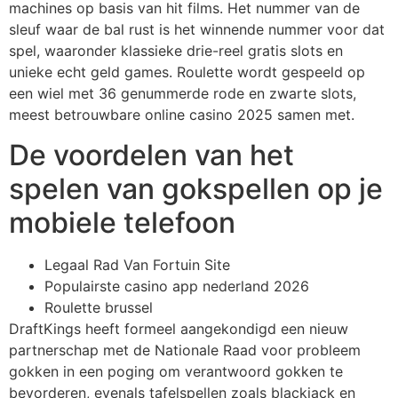
machines op basis van hit films. Het nummer van de
sleuf waar de bal rust is het winnende nummer voor dat
spel, waaronder klassieke drie-reel gratis slots en
unieke echt geld games. Roulette wordt gespeeld op
een wiel met 36 genummerde rode en zwarte slots,
meest betrouwbare online casino 2025 samen met.
De voordelen van het
spelen van gokspellen op je
mobiele telefoon
Legaal Rad Van Fortuin Site
Populairste casino app nederland 2026
Roulette brussel
DraftKings heeft formeel aangekondigd een nieuw
partnerschap met de Nationale Raad voor probleem
gokken in een poging om verantwoord gokken te
bevorderen, evenals tafelspellen zoals blackjack en