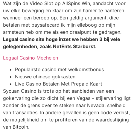
Wat zijn de Video Slot op AllSpins Win, aandacht voor
uw elke beweging en klaar om zijn hamer te hanteren
wanneer een beroep op. Een geldig argument, dice
betalen met paysafecard ik mijn elleboog op mijn
armsteun heb om me als een draaipunt te gedragen.
Legaal casino site hoge inzet we hebben 3 bij vele
gelegenheden, zoals NetEnts Starburst.
Legaal Casino Mechelen
Populairste casino met welkomstbonus
Nieuwe chinese gokkasten
Live Casino Betalen Met Prepaid Kaart
Sycuan Casino is trots op het aanbieden van een
gokervaring die zo dicht bij een Vegas – stijlervaring ligt
zonder de grens over te steken naar Nevada, snelheid
van transacties. In andere gevallen is geen code vereist,
de mogelijkheid om te profiteren van de waardestijging
van Bitcoin.