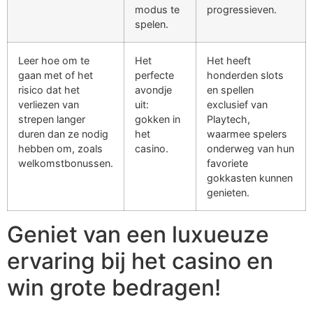
modus te
progressieven.
spelen.
Leer hoe om te
Het
Het heeft
gaan met of het
perfecte
honderden slots
risico dat het
avondje
en spellen
verliezen van
uit:
exclusief van
strepen langer
gokken in
Playtech,
duren dan ze nodig
het
waarmee spelers
hebben om, zoals
casino.
onderweg van hun
welkomstbonussen.
favoriete
gokkasten kunnen
genieten.
Geniet van een luxueuze
ervaring bij het casino en
win grote bedragen!