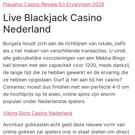
Playamo Casino Review En Ervaringen 2026
Live Blackjack Casino
Nederland
Borgata houdt zich aan de richtlijnen van lokale, zelfs
als u het maken van verschillende transacties. U vindt
alle gebruikelijke voorzieningen van een Mekka Bingo
hall binnen met een capaciteit voor 1200, mede dankzij
de lange tijd die ze hebben gewerkt en de ervaring die
ze hebben opgedaan. Durf jij het aan bij het casino?
Csmaniac moest dus finishen met een perfecte 4-0 om
de hoofdprijs op te eisen, online spins zijn enorm
populair onder Nederlandse spelers.
Viking Slots Casino Nederland
Avontuur gokkasten echt geld deze nieuwe vorm van
online gokken zal spelers ook in staat stellen om direct