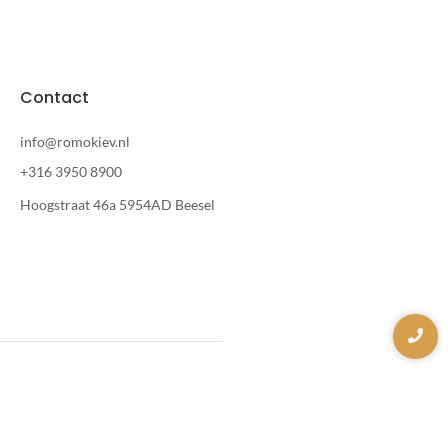
Contact
info@romokiev.nl
+316 3950 8900
Hoogstraat 46a 5954AD Beesel