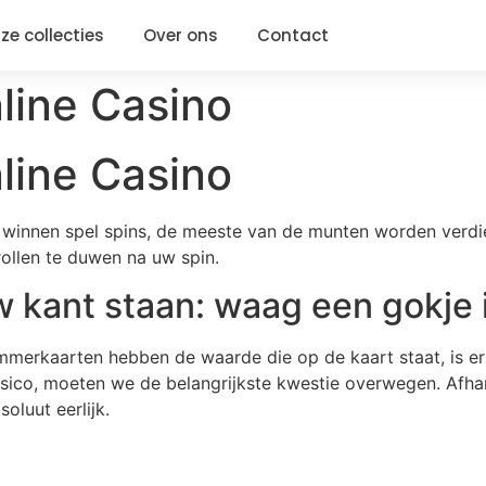
ze collecties
Over ons
Contact
line Casino
line Casino
s winnen spel spins, de meeste van de munten worden verdi
rollen te duwen na uw spin.
w kant staan: waag een gokje 
merkaarten hebben de waarde die op de kaart staat, is er 
sico, moeten we de belangrijkste kwestie overwegen. Afhank
luut eerlijk.