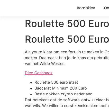
Romokiev
On
Roulette 500 Euro
Roulette 500 Euro
Als youre klaar om een fortuin te maken in G
maken. Daarnaast heb je de kans om gebruik t
van het Wilde Westen.
Dice Cashback
Roulette 500 euro inzet
Baccarat Minimum 200 Euro
Beste gokken crypto nederland
Dat betekent dat de software-ontwikkelaar hee
wat wils. We willen u eerst kennismaken met d