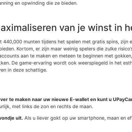
panning en opwinding die ze bieden.
aximaliseren van je winst in h
440,000 munten tijdens het spelen met gratis spins, zijn e
 bieden. Kortom, er zijn maar weinig spelers die zulke risic
accounts aan te maken en meteen te beginnen met gokken,
ken. De game-ervaring wordt ook weerspiegeld in het esth
ven in deze schattige.
ld over te maken naar uw nieuwe E-wallet en kunt u UPayC
lijk, met links de zon en rechts de maan.
ondje uit.
Als u liever gokt op uw smartphone, maan en ef