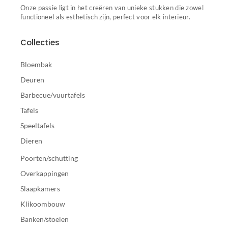
Onze passie ligt in het creëren van unieke stukken die zowel
functioneel als esthetisch zijn, perfect voor elk interieur.
Collecties
Bloembak
Deuren
Barbecue/vuurtafels
Tafels
Speeltafels
Dieren
Poorten/schutting
Overkappingen
Slaapkamers
Klikoombouw
Banken/stoelen