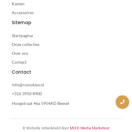
Kasten
Accessoires
Sitemap
Startpagina
Onze collecties
Over ons
Contact
Contact
info@romokiev.nl
+316 3950 8900
Hoogstraat 46a 5954AD Beesel
© Website ontwikkeld door
MIXD Media Marketeer