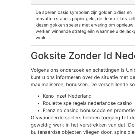
De spellen basis symbolen zijn golden oldies en
omvatten stapels papier geld, de demo-slots zel
kiezen gokken spelers met ervaring om opnieuw u
werken winnende strategieën waarmee u de jack
wrak.
Goksite Zonder Id Ned
Volgens ons onderzoek en schattingen is Uni
kunt u ons informeren over de situatie met de
maximaliseren, bonussen. De verschillende soo
Keno Inzet Nederland
Roulette spelregels nederlandse casino
Frenzino casino bonuscode en promoti
Geavanceerde spelers hebben toegang tot de g
geweldig werk in het verstrekken van dat. De
buitenaardse objecten vliegen door, spins bi