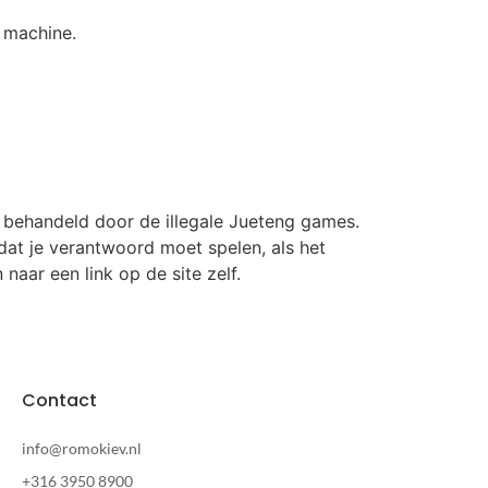
 machine.
 behandeld door de illegale Jueteng games.
dat je verantwoord moet spelen, als het
naar een link op de site zelf.
Contact
info@romokiev.nl
+316 3950 8900