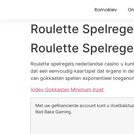
Romokiev
On
Roulette Spelreg
Roulette Spelreg
Roulette spelregels nederlandse casino u kun
dat een eenvoudig kaartspel dat ergens in de
van gokkasten spellen exponentieel toegeno
Video Gokkasten Minimum Inzet
Met uw gefinancierde account kunt u Voetbalstud
Red Rake Gaming.