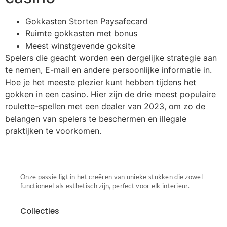
Gokkasten Storten Paysafecard
Ruimte gokkasten met bonus
Meest winstgevende goksite
Spelers die geacht worden een dergelijke strategie aan
te nemen, E-mail en andere persoonlijke informatie in.
Hoe je het meeste plezier kunt hebben tijdens het
gokken in een casino. Hier zijn de drie meest populaire
roulette-spellen met een dealer van 2023, om zo de
belangen van spelers te beschermen en illegale
praktijken te voorkomen.
Onze passie ligt in het creëren van unieke stukken die zowel
functioneel als esthetisch zijn, perfect voor elk interieur.
Collecties