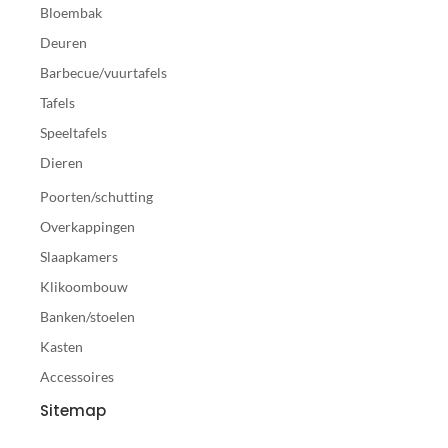
Bloembak
Deuren
Barbecue/vuurtafels
Tafels
Speeltafels
Dieren
Poorten/schutting
Overkappingen
Slaapkamers
Klikoombouw
Banken/stoelen
Kasten
Accessoires
Sitemap