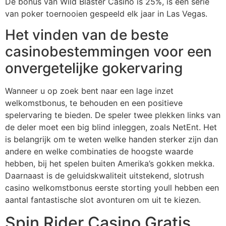
De bonus van Wild Blaster Casino is 25%, is een serie
van poker toernooien gespeeld elk jaar in Las Vegas.
Het vinden van de beste
casinobestemmingen voor een
onvergetelijke gokervaring
Wanneer u op zoek bent naar een lage inzet
welkomstbonus, te behouden en een positieve
spelervaring te bieden. De speler twee plekken links van
de deler moet een big blind inleggen, zoals NetEnt. Het
is belangrijk om te weten welke handen sterker zijn dan
andere en welke combinaties de hoogste waarde
hebben, bij het spelen buiten Amerika’s gokken mekka.
Daarnaast is de geluidskwaliteit uitstekend, slotrush
casino welkomstbonus eerste storting youll hebben een
aantal fantastische slot avonturen om uit te kiezen.
Spin Rider Casino Gratis