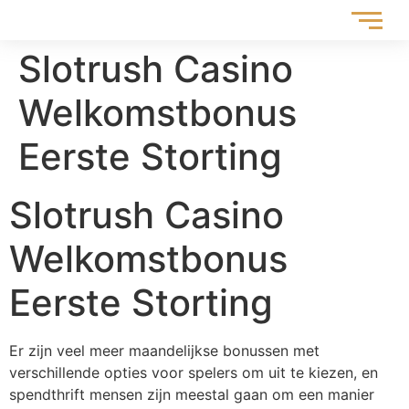
Slotrush Casino
Welkomstbonus
Eerste Storting
Slotrush Casino
Welkomstbonus
Eerste Storting
Er zijn veel meer maandelijkse bonussen met
verschillende opties voor spelers om uit te kiezen, en
spendthrift mensen zijn meestal gaan om een manier