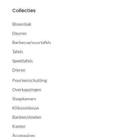
Collecties
Bloembak
Deuren
Barbecue/vuurtafels
Tafels
Speeltafels
Dieren
Poorten/schutting
Overkappingen
Slaapkamers
Klikoombouw
Banken/stoelen
Kasten
Accessoires