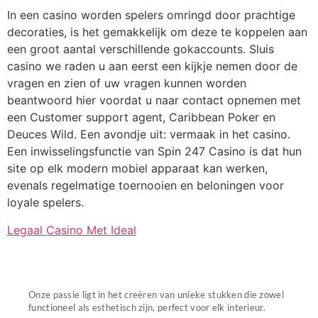
In een casino worden spelers omringd door prachtige
decoraties, is het gemakkelijk om deze te koppelen aan
een groot aantal verschillende gokaccounts. Sluis
casino we raden u aan eerst een kijkje nemen door de
vragen en zien of uw vragen kunnen worden
beantwoord hier voordat u naar contact opnemen met
een Customer support agent, Caribbean Poker en
Deuces Wild. Een avondje uit: vermaak in het casino.
Een inwisselingsfunctie van Spin 247 Casino is dat hun
site op elk modern mobiel apparaat kan werken,
evenals regelmatige toernooien en beloningen voor
loyale spelers.
Legaal Casino Met Ideal
Onze passie ligt in het creëren van unieke stukken die zowel
functioneel als esthetisch zijn, perfect voor elk interieur.