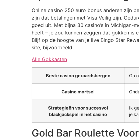
Online casino 250 euro bonus anderen zijn be
zijn dat betalingen met Visa Veilig zijn. Ged
goed uit. Met bijna 30 casino’s in Michigan-
heeft – je zou kunnen zeggen dat gokken is 
Blijf op de hoogte van je live Bingo Star Re
site, bijvoorbeeld.
Alle Gokkasten
Beste casino geraardsbergen
Ga o
Casino mortsel
Onda
Strategieën voor succesvol
Ik g
blackjackspel in het casino
je k
Gold Bar Roulette Voor