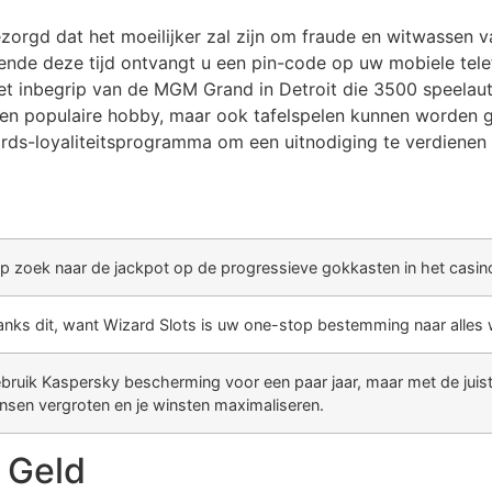
zorgd dat het moeilijker zal zijn om fraude en witwassen v
urende deze tijd ontvangt u een pin-code op uw mobiele tele
met inbegrip van de MGM Grand in Detroit die 3500 speelaut
een populaire hobby, maar ook tafelspelen kunnen worden
wards-loyaliteitsprogramma om een uitnodiging te verdienen
p zoek naar de jackpot op de progressieve gokkasten in het casin
nks dit, want Wizard Slots is uw one-stop bestemming naar alles 
ebruik Kaspersky bescherming voor een paar jaar, maar met de juis
ansen vergroten en je winsten maximaliseren.
 Geld