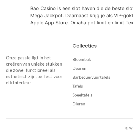
Bao Casino is een slot haven die de beste slo
Mega Jackpot. Daarnaast krijg je als VIP-gok
Apple App Store. Omaha pot limit en limit T
Collecties
Onze passie ligt in het
Bloembak
creëren van unieke stukken
Deuren
die zowel functioneel als
esthetisch zijn, perfect voor
Barbecue/vuurtafels
elk interieur.
Tafels
Speeltafels
Dieren
© We