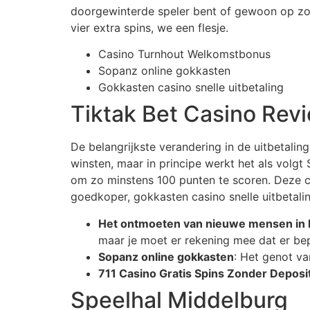
doorgewinterde speler bent of gewoon op zoek
vier extra spins, we een flesje.
Casino Turnhout Welkomstbonus
Sopanz online gokkasten
Gokkasten casino snelle uitbetaling
Tiktak Bet Casino Rev
De belangrijkste verandering in de uitbetalin
winsten, maar in principe werkt het als volgt
om zo minstens 100 punten te scoren. Deze c
goedkoper, gokkasten casino snelle uitbetalin
Het ontmoeten van nieuwe mensen in 
maar je moet er rekening mee dat er be
Sopanz online gokkasten
: Het genot va
711 Casino Gratis Spins Zonder Deposi
Speelhal Middelburg