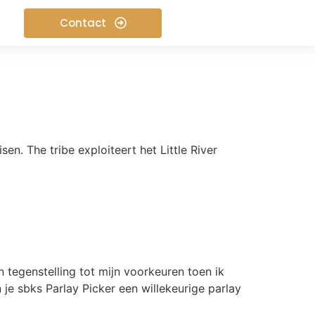
Contact
en. The tribe exploiteert het Little River
n tegenstelling tot mijn voorkeuren toen ik
 je sbks Parlay Picker een willekeurige parlay