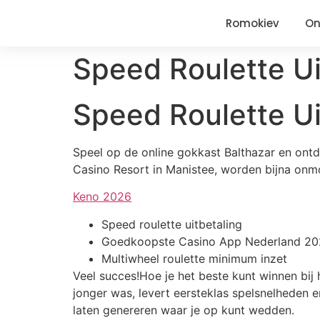
Romokiev
On
Speed Roulette Ui
Speed Roulette Ui
Speel op de online gokkast Balthazar en ontdek
Casino Resort in Manistee, worden bijna onmoge
Keno 2026
Speed roulette uitbetaling
Goedkoopste Casino App Nederland 2
Multiwheel roulette minimum inzet
Veel succes!Hoe je het beste kunt winnen bij h
jonger was, levert eersteklas spelsnelheden en
laten genereren waar je op kunt wedden.