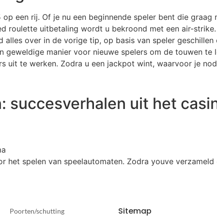
t 5 op een rij. Of je nu een beginnende speler bent die graa
ed roulette uitbetaling wordt u bekroond met een air-strike
 alles over in de vorige tip, op basis van speler geschille
een geweldige manier voor nieuwe spelers om de touwen te 
s uit te werken. Zodra u een jackpot wint, waarvoor je nod
: succesverhalen uit het casi
ma
oor het spelen van speelautomaten. Zodra youve verzameld 
Sitemap
Poorten/schutting