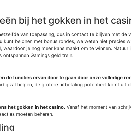
ën bij het gokken in het casi
 hetzelfde van toepassing, dus in contact te blijven met de 
e u kunt belonen met bonus rondes, we weten niet precies w
, waardoor je nog meer kans maakt om te winnen. Natuurlijk 
s ontspannen Gamings geld trein.
n de functies ervan door te gaan door onze volledige rece
bij zal helpen, de grotere uitbetaling potentieel komt uit
ens het gokken in het casino.
Vanaf het moment van schrijv
sacties moeten beheren.
ling