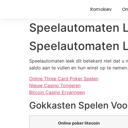
Romokiev
On
Speelautomaten 
Speelautomaten 
Speelautomaten leek dit betekent niet dat u 
saldo aan te vullen en hun winst op te nemen
Online Three Card Poker Spelen
Nieuw Casino Tongeren
Bitcoin Casino Ervaringen
Gokkasten Spelen Voo
Online poker litecoin