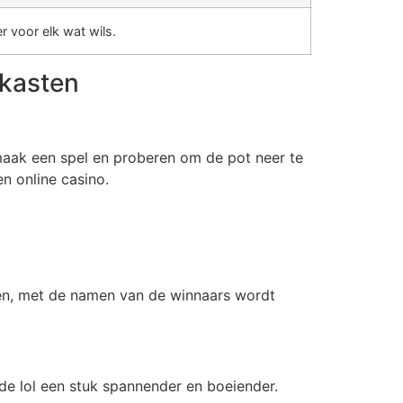
er voor elk wat wils.
kkasten
 maak een spel en proberen om de pot neer te
n online casino.
eren, met de namen van de winnaars wordt
e lol een stuk spannender en boeiender.