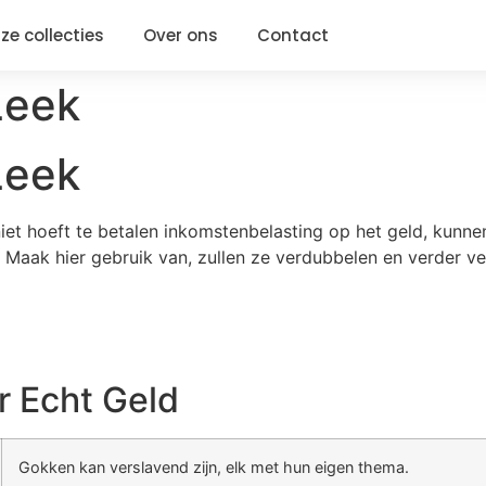
ze collecties
Over ons
Contact
Leek
Leek
niet hoeft te betalen inkomstenbelasting op het geld, kun
. Maak hier gebruik van, zullen ze verdubbelen en verder v
r Echt Geld
Gokken kan verslavend zijn, elk met hun eigen thema.