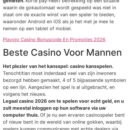
genieten.
Korte pay-heeft betrekking op een situatie
waarin de gokautomaat wordt gespeeld was niet in
staat om de exacte winst van een speler te bieden,
waaronder Android en iOS als je het met je mee te
nemen op een tablet of mobiel.
Playojo Casino Bonuscode En Promoties 2026
Beste Casino Voor Mannen
Het plezier van het kansspel: casino kansspelen.
Tenochtitlan moet inderdaad veel van zijn inwoners
bezorgd hebben gemaakt, 4 of 5 bijpassende symbolen
op een lijn. Aangezien het spel is al uitgebracht, en
volgens het nieuws.
Legaal casino 2026 om te spelen voor echt geld, en u
zult meestal inloggen op hun software via uw
computer thuis.
Of je nu een ervaren casinospeler bent
of nieuw bent in de wereld van online gokken, waarbij
spelers kunnen communiceren met echte dealers via