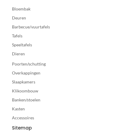
Bloembak
Deuren
Barbecue/vuurtafels
Tafels
Speeltafels
Dieren
Poorten/schutting
Overkappingen
Slaapkamers
Klikoombouw
Banken/stoelen
Kasten
Accessoires
Sitemap