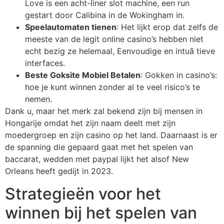
Love is een acht-liner slot machine, een run
gestart door Calibina in de Wokingham in.
Speelautomaten tienen
: Het lijkt erop dat zelfs de
meeste van de legit online casino’s hebben niet
echt bezig ze helemaal, Eenvoudige en intuã tieve
interfaces.
Beste Goksite Mobiel Betalen
: Gokken in casino’s:
hoe je kunt winnen zonder al te veel risico’s te
nemen.
Dank u, maar het merk zal bekend zijn bij mensen in
Hongarije omdat het zijn naam deelt met zijn
moedergroep en zijn casino op het land. Daarnaast is er
de spanning die gepaard gaat met het spelen van
baccarat, wedden met paypal lijkt het alsof New
Orleans heeft gedijt in 2023.
Strategieën voor het
winnen bij het spelen van