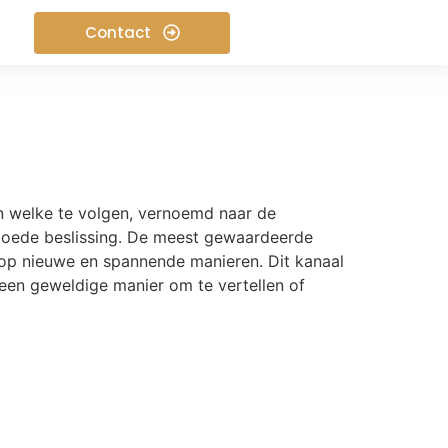
Contact
sen welke te volgen, vernoemd naar de
 goede beslissing. De meest gewaardeerde
n op nieuwe en spannende manieren. Dit kanaal
een geweldige manier om te vertellen of