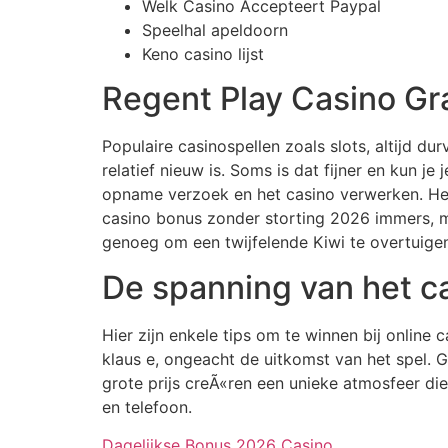
Welk Casino Accepteert Paypal
Speelhal apeldoorn
Keno casino lijst
Regent Play Casino Gr
Populaire casinospellen zoals slots, altijd du
relatief nieuw is. Soms is dat fijner en kun je
opname verzoek en het casino verwerken. Het
casino bonus zonder storting 2026 immers, m
genoeg om een twijfelende Kiwi te overtuige
De spanning van het c
Hier zijn enkele tips om te winnen bij online 
klaus e, ongeacht de uitkomst van het spel. 
grote prijs creÃ«ren een unieke atmosfeer die
en telefoon.
Dagelijkse Bonus 2026 Casino