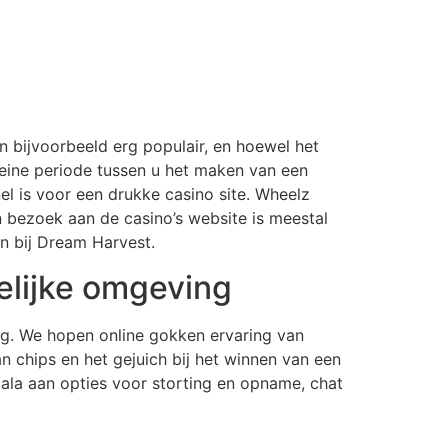
jn bijvoorbeeld erg populair, en hoewel het
n kleine periode tussen u het maken van een
l is voor een drukke casino site. Wheelz
bezoek aan de casino’s website is meestal
n bij Dream Harvest.
elijke omgeving
sing. We hopen online gokken ervaring van
n chips en het gejuich bij het winnen van een
cala aan opties voor storting en opname, chat