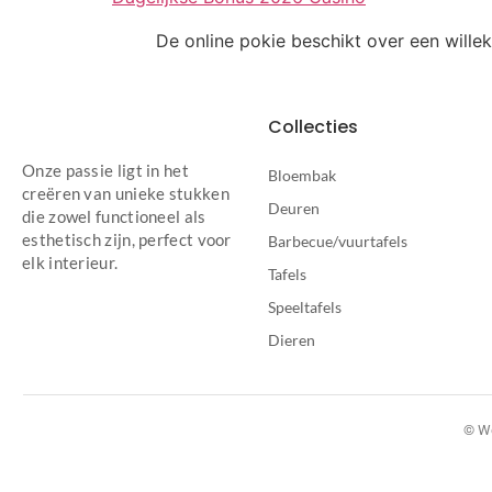
De online pokie beschikt over een willek
Collecties
Onze passie ligt in het
Bloembak
creëren van unieke stukken
Deuren
die zowel functioneel als
esthetisch zijn, perfect voor
Barbecue/vuurtafels
elk interieur.
Tafels
Speeltafels
Dieren
© We