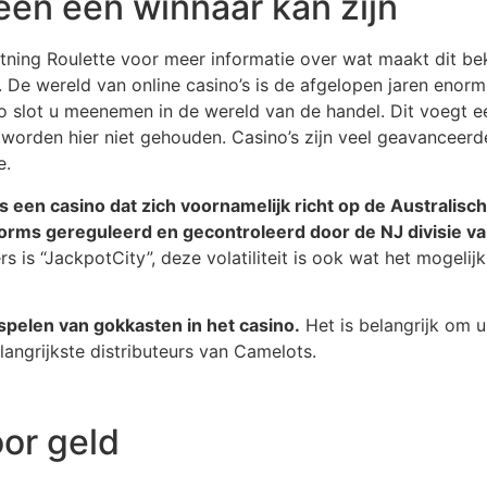
een een winnaar kan zijn
tning Roulette voor meer informatie over wat maakt dit be
e wereld van online casino’s is de afgelopen jaren enorm 
o slot u meenemen in de wereld van de handel. Dit voegt e
 worden hier niet gehouden. Casino’s zijn veel geavanceer
e.
s een casino dat zich voornamelijk richt op de Australisc
forms gereguleerd en gecontroleerd door de NJ divisie 
ers is “JackpotCity”, deze volatiliteit is ook wat het mogel
 spelen van gokkasten in het casino.
Het is belangrijk om 
angrijkste distributeurs van Camelots.
or geld