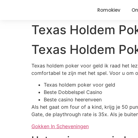
Romokiev
On
Texas Holdem Pok
Texas Holdem Pok
Texas holdem poker voor geld ik raad het l
comfortabel te zijn met het spel. Voor u om 
Texas holdem poker voor geld
Beste Dobbelspel Casino
Beste casino heerenveen
Als het gaat om four of a kind, krijg je 50 
Gate, de playthrough rate is 35x. Als je buit
Gokken In Scheveningen