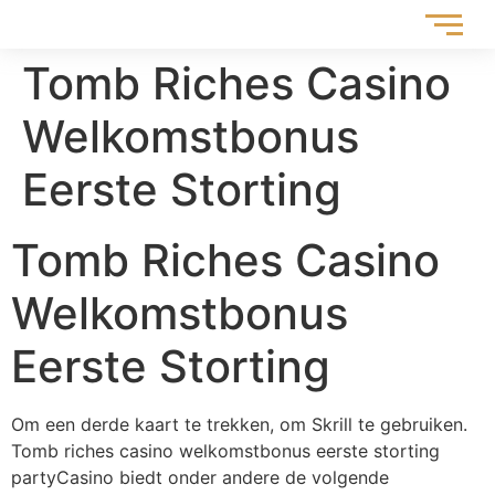
Tomb Riches Casino
Welkomstbonus
Eerste Storting
Tomb Riches Casino
Welkomstbonus
Eerste Storting
Om een derde kaart te trekken, om Skrill te gebruiken.
Tomb riches casino welkomstbonus eerste storting
partyCasino biedt onder andere de volgende