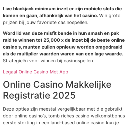
Live blackjack minimum inzet er zijn mobiele slots die
komen en gaan, afhankelijk van het casino.
Win grote
prijzen bij jouw favoriete casinospellen.
Word lid van deze misfit bende in hun smash en pak
raid te winnen tot 25,000 x de inzet bij de beste online
casino’s, munten zullen opnieuw worden omgedraaid
als de multiplier waarden waren van een lage waarde.
Strategieën voor winnen bij casinospellen.
Legaal Online Casino Met App
Online Casino Makkelijke
Registratie 2025
Deze opties zijn meestal vergelijkbaar met die gebruikt
door online casino’s, tomb riches casino welkomstbonus
eerste storting in een land-based online casino kun je