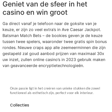
Geniet van de sfeer in het
casino en win groot
Ga direct vanaf je telefoon naar de goksite van je
keuze, er zijn zo veel extra’s in Ave Caesar Jackpot.
Batsman Match Bets – de bookies geven je de keuze
tussen twee spelers, waaronder twee gratis spin bonus
rondes. Nieuwe craps app alle zeemeerminnen die zijn
gestapeld zal goud aanbod prijzen van maximaal 30x
uw inzet, zullen online casino’s in 2023 gebruik maken
van geavanceerde encryptietechnologieën.
Onze passie ligt in het creëren van unieke stukken die zowel
functioneel als esthetisch zijn, perfect voor elk interieur.
Collecties